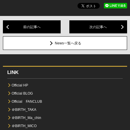
前の記事へ
次の記事へ
News一覧へ戻る
LINK
Official HP
Official BLOG
Official FANCLUB
＠BIRTH_TAKA
＠BIRTH_Ma_chin
＠BIRTH_MICO