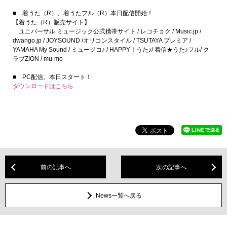
■ 着うた（R）、着うたフル（R）本日配信開始！
【着うた（R）販売サイト】
ユニバーサル ミュージック公式携帯サイト / レコチョク / Music.jp /
dwango.jp / JOYSOUND /オリコンスタイル / TSUTAYA プレミア /
YAMAHA My Sound / ミュージコ♪ / HAPPY！うた♪/ 着信★うた♪フル/ ク
ラブZION / mu-mo
■ PC配信、本日スタート！
ダウンロードはこちら
前の記事へ
次の記事へ
News一覧へ戻る