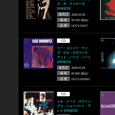
ズ・ザ・ウィナーズ
[UHQCD]
発売日
2026.03.25
価 格
¥2,420 (税込)
品 番
UCCV-41017
CD
リー・コニッツ・ウィ
ズ・ビル・エヴァンス・
アット・ハーフ・ノート
[UHQCD]
発売日
2026.03.25
価 格
¥3,960 (税込)
品 番
UCCV-41020/1
CD
メル・トーメ・スウィン
グス・シューバート・ア
レイ [UHQCD]