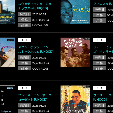
スウェディッシュ・シュ
フィエスタ [U
ナップス+4 [UHQCD]
発売日
2026
発売日
2026.03.25
価 格
¥2,
価 格
¥2,420 (税込)
品 番
UCC
品 番
UCCV-41002
CD
CD
スタン・ゲッツ・イン・
フォー・ミュ
ストックホルム [UHQCD]
ズ・オンリー [
発売日
発売日
2026.03.25
2026
価 格
価 格
¥2,420 (税込)
¥2,
品 番
品 番
UCCV-41005
UCC
CD
CD
ブルース・イン・ザ・ク
ヴェリー・ク
ローゼット [UHQCD]
[UHQCD]
発売日
発売日
2026.03.25
2026
価 格
価 格
¥2,420 (税込)
¥2,