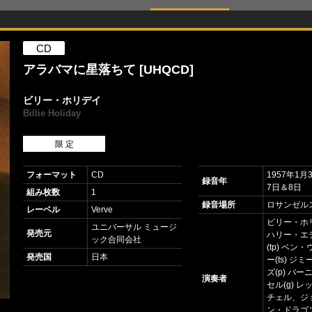
CD
アラバマに星落ちて [UHQCD]
ビリー・ホリデイ
Billie Holiday
限 定
フォーマット
CD
1957年1
録音年
7日＆8日
組み枚数
1
録音場所
ロサンゼル
レーベル
Verve
ビリー・ホリ
ユニバーサル ミュージ
発売元
ハリー・エ
ック合同会社
(tp) ベン
発売国
日本
ー(ts) ジ
ズ(p) バ
演奏者
セル(g) 
チェル、ジ
ン・ドラゴン