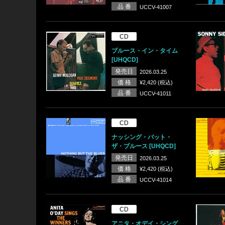
品 番
UCCV-41007
CD
ブルース・イン・タイム
[UHQCD]
発売日
2026.03.25
価 格
¥2,420 (税込)
品 番
UCCV-41011
CD
ナッシング・バット・
ザ・ブルース [UHQCD]
発売日
2026.03.25
価 格
¥2,420 (税込)
品 番
UCCV-41014
CD
アニタ・オデイ・シング