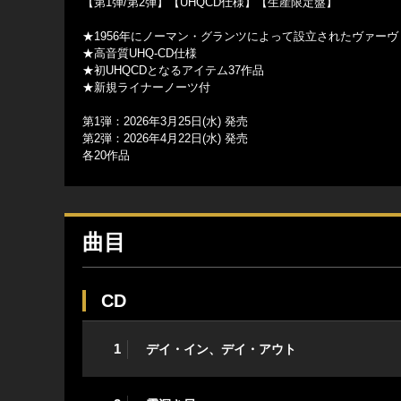
【第1弾/第2弾】【UHQCD仕様】【生産限定盤】
★1956年にノーマン・グランツによって設立されたヴァー
★高音質UHQ-CD仕様
★初UHQCDとなるアイテム37作品
★新規ライナーノーツ付
第1弾：2026年3月25日(水) 発売
第2弾：2026年4月22日(水) 発売
各20作品
曲目
CD
1
デイ・イン、デイ・アウト