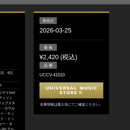
発売日
2026-03-25
価 格
¥2,420 (税込)
品 番
月3日、4日、
UCCV-41010
ス
デイ(vo)
ディソン
・ウェブスタ
在庫情報は購入先にてご確認ください。
ミー・ロウル
ーニー・ケッ
レッド・ミッ
ョー・モ
(b) アル