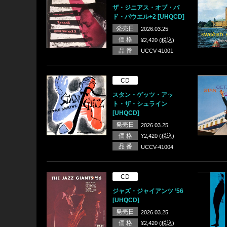
ザ・ジニアス・オブ・バ
ド・パウエル+2 [UHQCD]
発売日
2026.03.25
価 格
¥2,420 (税込)
品 番
UCCV-41001
CD
スタン・ゲッツ・アッ
ト・ザ・シュライン
[UHQCD]
発売日
2026.03.25
価 格
¥2,420 (税込)
品 番
UCCV-41004
CD
ジャズ・ジャイアンツ ’56
[UHQCD]
発売日
2026.03.25
価 格
¥2,420 (税込)