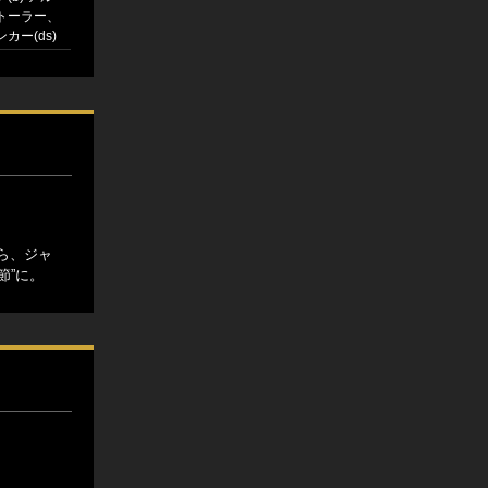
トーラー、
カー(ds)
ら、ジャ
節”に。