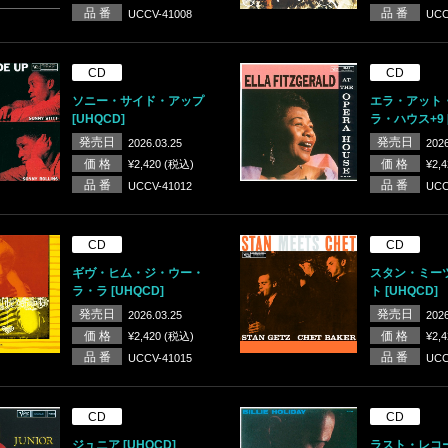
品 番
品 番
UCCV-41008
UCC
CD
CD
ソニー・サイド・アップ
エラ・アット
[UHQCD]
ラ・ハウス+9 [
発売日
発売日
2026.03.25
2026
価 格
価 格
¥2,420 (税込)
¥2,
品 番
品 番
UCCV-41012
UCC
CD
CD
ギヴ・ヒム・ジ・ウー・
スタン・ミー
ラ・ラ [UHQCD]
ト [UHQCD]
発売日
発売日
2026.03.25
2026
価 格
価 格
¥2,420 (税込)
¥2,
品 番
品 番
UCCV-41015
UCC
CD
CD
ジュニア [UHQCD]
ラスト・レコ