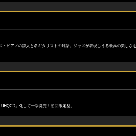
ズ・ピアノの詩人と名ギタリストの対話。ジャズが表現しうる最高の美しさ
「UHQCD」化して一挙発売！初回限定盤。