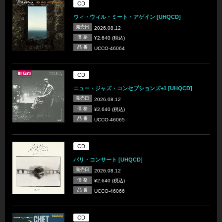
CD
ウィ・ウィル・ミート・アゲイン [UHQCD]
発売日
2026.08.12
価 格
¥2,640 (税込)
品 番
UCCO-46064
CD
ニュー・ジャズ・コンセプションズ+1 [UHQCD]
発売日
2026.08.12
価 格
¥2,640 (税込)
品 番
UCCO-46065
CD
パリ・コンサート [UHQCD]
発売日
2026.08.12
価 格
¥2,640 (税込)
品 番
UCCO-46066
CD