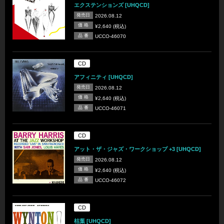
エクステンションズ [UHQCD]
発売日
2026.08.12
価 格
¥2,640 (税込)
品 番
UCCO-46070
CD
アフィニティ [UHQCD]
発売日
2026.08.12
価 格
¥2,640 (税込)
品 番
UCCO-46071
CD
アット・ザ・ジャズ・ワークショップ +3 [UHQCD]
発売日
2026.08.12
価 格
¥2,640 (税込)
品 番
UCCO-46072
CD
枯葉 [UHQCD]