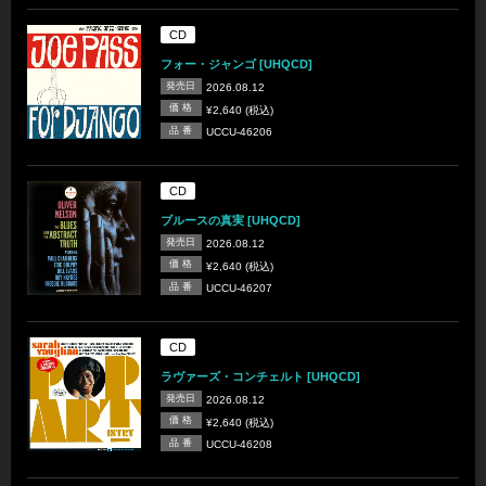
CD
フォー・ジャンゴ [UHQCD]
発売日
2026.08.12
価 格
¥2,640 (税込)
品 番
UCCU-46206
CD
ブルースの真実 [UHQCD]
発売日
2026.08.12
価 格
¥2,640 (税込)
品 番
UCCU-46207
CD
ラヴァーズ・コンチェルト [UHQCD]
発売日
2026.08.12
価 格
¥2,640 (税込)
品 番
UCCU-46208