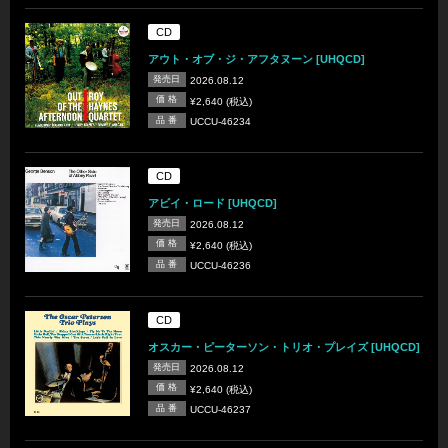
CD
アウト・オブ・ジ・アフタヌーン [UHQCD]
発売日
2026.08.12
価 格
¥2,640 (税込)
品 番
UCCU-46234
CD
アビイ・ロード [UHQCD]
発売日
2026.08.12
価 格
¥2,640 (税込)
品 番
UCCU-46236
CD
オスカー・ピーターソン・トリオ・プレイズ [UHQCD]
発売日
2026.08.12
価 格
¥2,640 (税込)
品 番
UCCU-46237