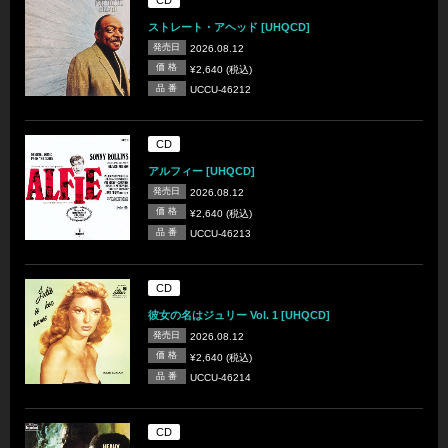
ストレート・アヘッド [UHQCD]
発売日
2026.08.12
価 格
¥2,640 (税込)
品 番
UCCU-46212
CD
アルフィー [UHQCD]
発売日
2026.08.12
価 格
¥2,640 (税込)
品 番
UCCU-46213
CD
彼女の名はジュリー Vol. 1 [UHQCD]
発売日
2026.08.12
価 格
¥2,640 (税込)
品 番
UCCU-46214
CD