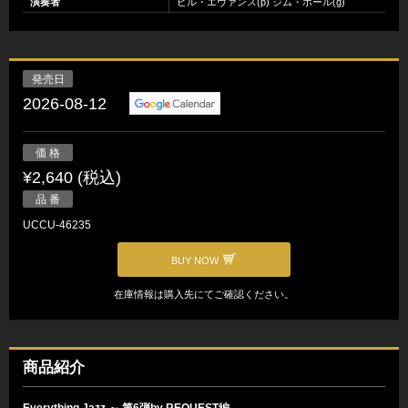
演奏者
ビル・エヴァンス(p) ジム・ホール(g)
発売日
2026-08-12
価 格
¥2,640 (税込)
品 番
UCCU-46235
BUY NOW
在庫情報は購入先にてご確認ください。
商品紹介
Everything Jazz ～ 第6弾by REQUEST編