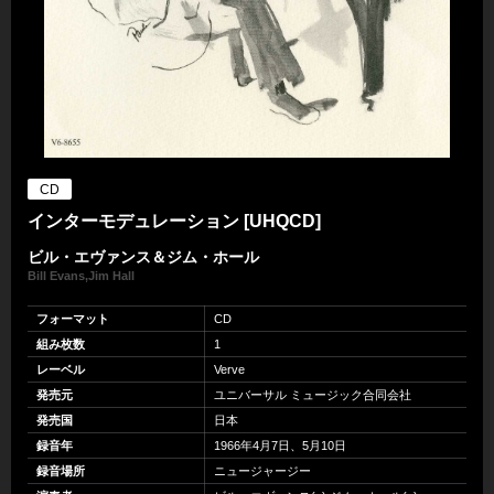
CD
インターモデュレーション [UHQCD]
ビル・エヴァンス＆ジム・ホール
Bill Evans,Jim Hall
フォーマット
CD
組み枚数
1
レーベル
Verve
発売元
ユニバーサル ミュージック合同会社
発売国
日本
録音年
1966年4月7日、5月10日
録音場所
ニュージャージー