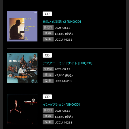
CD
自己との対話 +2 [UHQCD]
発売日
2026.08.12
価 格
¥2,640 (税込)
品 番
UCCU-46231
CD
アフター・ミッドナイト [UHQCD]
発売日
2026.08.12
価 格
¥2,640 (税込)
品 番
UCCU-46232
CD
インセプション [UHQCD]
発売日
2026.08.12
価 格
¥2,640 (税込)
品 番
UCCU-46233