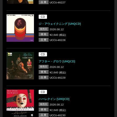
品 番
UCCU-46227
CD
ジ・アウェイクニング [UHQCD]
発売日
2026.08.12
価 格
¥2,640 (税込)
品 番
UCCU-46228
CD
アフター・グロウ [UHQCD]
発売日
2026.08.12
価 格
¥2,640 (税込)
品 番
UCCU-46229
CD
ハーレクイン [UHQCD]
発売日
2026.08.12
価 格
¥2,640 (税込)
品 番
UCCU-46230