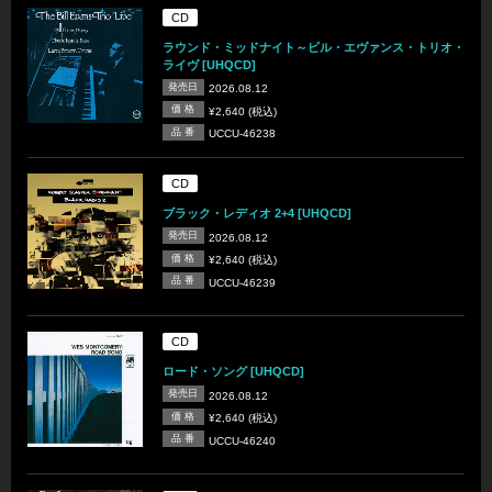
CD
ラウンド・ミッドナイト～ビル・エヴァンス・トリオ・
ライヴ [UHQCD]
発売日
2026.08.12
価 格
¥2,640 (税込)
品 番
UCCU-46238
CD
ブラック・レディオ 2+4 [UHQCD]
発売日
2026.08.12
価 格
¥2,640 (税込)
品 番
UCCU-46239
CD
ロード・ソング [UHQCD]
発売日
2026.08.12
価 格
¥2,640 (税込)
品 番
UCCU-46240