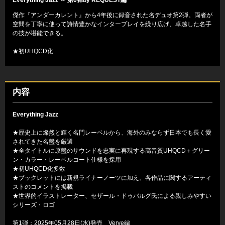
傑作『アンダーカレント』から4年後に録音された名デュオ第2弾。両者が
空間を丁寧に使って詩情豊かなインタープレイを繰り広げ、卓越した名手
の技が堪能できる。
★初UHQCD化
内容
Everything Jazz
★歴史上に燦然と輝く名門レーベルから、海外のみならず日本でも長く愛
されてきた名盤を厳選
★全タイトルに原盤のサウンドを忠実に再現する高音質UHQCD＋グリー
ン・カラー・レーベルコート仕様を採用
★初UHQCD化多数
★ブックレットには新規ライナーノーツに加え、各作品に関するアーティ
ストのコメントを掲載
★世界的イラストレーター、セザール・ドゥバルグ氏による親しみやすい
シリーズ・ロゴ
第1弾：2025年05月28日(水)発売 Verve編