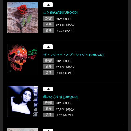
CD
生と死の幻想 [UHQCD]
発売日
2026.08.12
価 格
¥2,640 (税込)
品 番
UCCU-46209
CD
ザ・マジック・オブ・ジュジュ [UHQCD]
発売日
2026.08.12
価 格
¥2,640 (税込)
品 番
UCCU-46210
CD
瞳のささやき [UHQCD]
発売日
2026.08.12
価 格
¥2,640 (税込)
品 番
UCCU-46211
CD