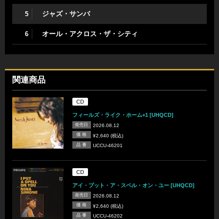
ジャズ・サンバ
5
オール・アクロス・ザ・シティ
6
関連商品
CD
フィールズ・ライク・ホーム+1 [UHQCD]
発売日
2026.08.12
価 格
¥2,640 (税込)
品 番
UCCU-46201
CD
アイ・プット・ア・スペル・オン・ユー [UHQCD]
発売日
2026.08.12
価 格
¥2,640 (税込)
品 番
UCCU-46202