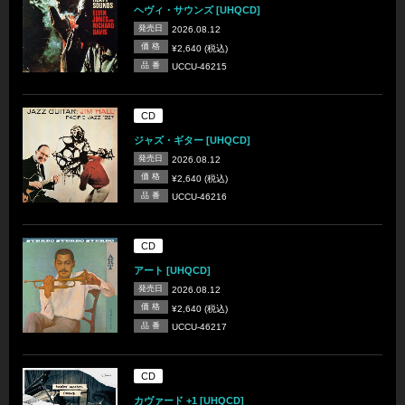
ヘヴィ・サウンズ [UHQCD]
発売日
2026.08.12
価 格
¥2,640 (税込)
品 番
UCCU-46215
CD
ジャズ・ギター [UHQCD]
発売日
2026.08.12
価 格
¥2,640 (税込)
品 番
UCCU-46216
CD
アート [UHQCD]
発売日
2026.08.12
価 格
¥2,640 (税込)
品 番
UCCU-46217
CD
カヴァード +1 [UHQCD]