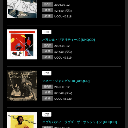
発売日
2026.08.12
価 格
¥2,640 (税込)
品 番
UCCU-46218
CD
パラレル・リアリティーズ [UHQCD]
発売日
2026.08.12
価 格
¥2,640 (税込)
品 番
UCCU-46219
CD
マネー・ジャングル +8 [UHQCD]
発売日
2026.08.12
価 格
¥2,640 (税込)
品 番
UCCU-46220
CD
エヴリバディ・ラヴズ・ザ・サンシャイン [UHQCD]
発売日