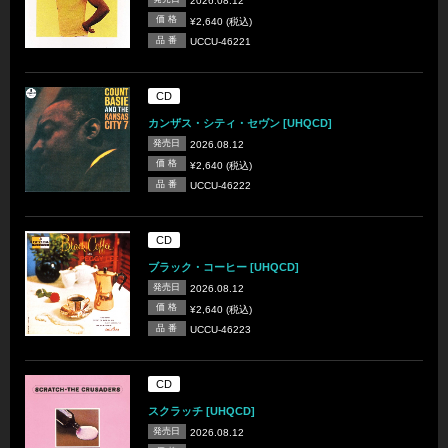
2026.08.12
価 格
¥2,640 (税込)
品 番
UCCU-46221
CD
カンザス・シティ・セヴン [UHQCD]
発売日
2026.08.12
価 格
¥2,640 (税込)
品 番
UCCU-46222
CD
ブラック・コーヒー [UHQCD]
発売日
2026.08.12
価 格
¥2,640 (税込)
品 番
UCCU-46223
CD
スクラッチ [UHQCD]
発売日
2026.08.12