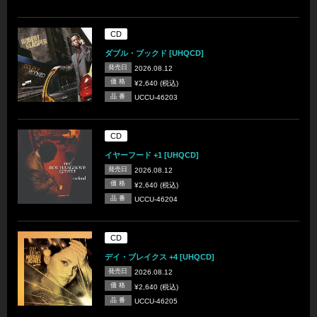
CD
ダブル・ブックド [UHQCD]
発売日
2026.08.12
価 格
¥2,640 (税込)
品 番
UCCU-46203
CD
イヤーフード +1 [UHQCD]
発売日
2026.08.12
価 格
¥2,640 (税込)
品 番
UCCU-46204
CD
デイ・ブレイクス +4 [UHQCD]
発売日
2026.08.12
価 格
¥2,640 (税込)
品 番
UCCU-46205