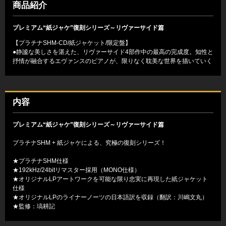
商品紹介
プレミアム“紙ジャケ”復刻シリーズ～リヴァーサイド篇
【プラチナSHM-CD/紙ジャケット/限定盤】
●静謐な美しさを湛えた、リヴァーサイド4部作中の最高の完成度。知性と
抒情が融合するエヴァンスのピアノが、限りなく耽美な世界を描いていく
内容
プレミアム“紙ジャケ”復刻シリーズ～リヴァーサイド篇
プラチナSHM + 紙ジャケによる、究極の復刻シリーズ！
★プラチナSHM仕様
★192kHz/24bitリマスター採用（MONO仕様）
★オリジナルLPアートワークを可能な限り忠実に再現した紙ジャケット
仕様
★オリジナルLPのライナーノーツの日本語訳を収録（翻訳：川嶋文丸）
★監修：塙耕記