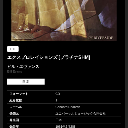
CD
エクスプロレイションズ [プラチナSHM]
ビル・エヴァンス
Bill Evans
限 定
フォーマット
CD
組み枚数
1
レーベル
Concord Records
発売元
ユニバーサルミュージック合同会社
発売国
日本
録音年
1961年2月2日