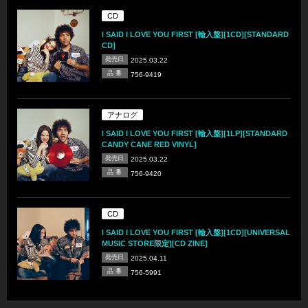
CD
I SAID I LOVE YOU FIRST [輸入盤][1CD][STANDARD
CD]
発売日
2025.03.22
品 番
756-9419
アナログ
I SAID I LOVE YOU FIRST [輸入盤][1LP][STANDARD
CANDY CANE RED VINYL]
発売日
2025.03.22
品 番
756-9420
CD
I SAID I LOVE YOU FIRST [輸入盤][1CD][UNIVERSAL
MUSIC STORE限定][CD ZINE]
発売日
2025.04.11
品 番
756-5991