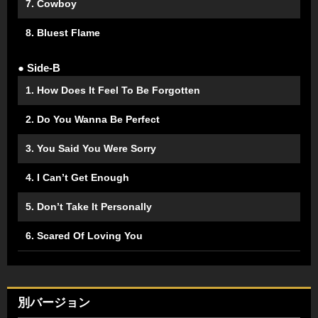
7. Cowboy
8. Bluest Flame
● Side-B
1. How Does It Feel To Be Forgotten
2. Do You Wanna Be Perfect
3. You Said You Were Sorry
4. I Can’t Get Enough
5. Don’t Take It Personally
6. Scared Of Loving You
別バージョン