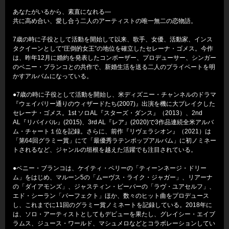
あなたがいるから、素直になれる―
共に高め合い、愛し合う二人のアーティストの唯一無二の恋物語。
7歳の時に子役として活動を開始して以来、歌手、女優、活動家、インス
タクイーンとして“圧倒的女王”の地位を確立したセレーナ・ゴメス。今作
は、昨年12月に婚約を発表したコンポーザー、プロデューサー、シンガー
のベニー・ブランコとの共作で、新婚生活を送る二人のプライベートを明
かすアルバムになっている。
●7歳の時に子役として活動を開始し、米ディズニー・チャンネルのドラマ
『ウェイバリー通りのウィザードたち(2007)』出演を機に大ブレイクした
セレーナ・ゴメス。1st ソロAL『スターズ・ダンス』（2013）、2nd
AL『リバイバル』(2015)、3rd AL『レア』(2020)で3作品連続全米アルバ
ム・チャート１位を記録。さらに、前作『リヴェラシオン』（2021）は
「第64回グラミー賞」にて「最優秀ラテンポップアルバム」に初ノミネー
トされるなど、ジャンルの垣根を越えた活躍でも注目されている。
●ベニー・ブランコは、ケイティ・ペリーの「ティーンネージ・ドリー
ム」をはじめ、マルーン5の「ムーヴス・ライク・ジャガー」、リアーナ
の「ダイアモンズ」、ジャスティン・ビーバーの「ラヴ・ユアセルフ」、
エド・シーラン「パーフェクト」ほか、数々のヒット曲をプロデュース
し、これまでに11回のグラミー賞ノミネートを記録している。2018年に
は、ソロ・アーティストとしてもデビューを果たし、グレイシー・エイブ
ラムス、ジュース・ワールド、マシュメロなどとコラボレーションしてい