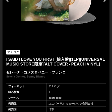
アナログ
I SAID I LOVE YOU FIRST [輸入盤][1LP][UNIVERSAL
MUSIC STORE限定][ALT COVER - PEACH VINYL]
セレーナ・ゴメス＆ベニー・ブランコ
Selena Gomez, Benny Blanco
フォーマット
アナログ
組み枚数
1
レーベル
Interscope
発売元
ユニバーサル ミュージック合同会社
発売国
日本