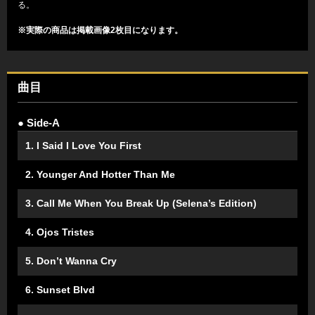
る。
※実際の商品は掲載画像2枚目になります。
曲目
● Side-A
1. I Said I Love You First
2. Younger And Hotter Than Me
3. Call Me When You Break Up (Selena’s Edition)
4. Ojos Tristes
5. Don’t Wanna Cry
6. Sunset Blvd