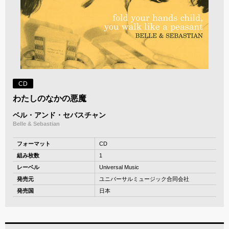
CD
わたしのなかの悪魔
ベル・アンド・セバスチャン
Belle & Sebastian
フォーマット
CD
組み枚数
1
レーベル
Universal Music
発売元
ユニバーサルミュージック合同会社
発売国
日本