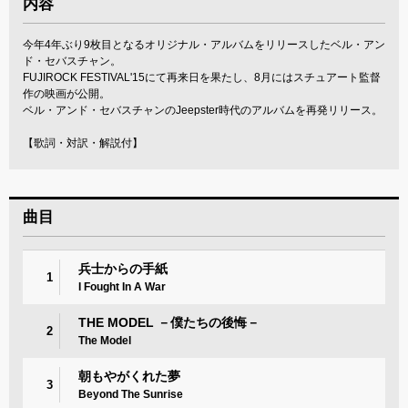
内容
今年4年ぶり9枚目となるオリジナル・アルバムをリリースしたベル・アン
ド・セバスチャン。
FUJIROCK FESTIVAL'15にて再来日を果たし、8月にはスチュアート監督
作の映画が公開。
ベル・アンド・セバスチャンのJeepster時代のアルバムを再発リリース。
【歌詞・対訳・解説付】
曲目
兵士からの手紙
1
I Fought In A War
THE MODEL －僕たちの後悔－
2
The Model
朝もやがくれた夢
3
Beyond The Sunrise