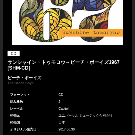
CD
サンシャイン・トゥモロウ～ビーチ・ボーイズ1967
[SHM-CD]
ビーチ・ボーイズ
The Beach Boys
フォーマット
CD
組み枚数
2
レーベル
Capitol
発売元
ユニバーサル ミュージック合同会社
発売国
日本
オリジナル発売日
2017.06.30