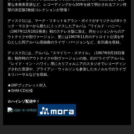
重な未発表音源など、レコーディングから50年を経て明かされるファン待
望の決定版2枚組コレクションが登場！
ディスク1には、マーク・リネット＆アラン・ボイドがオリジナルの8トラ
ック・マスターから新たにミックスしたアルバム『ワイルド・ハニー』
（1967年12月18日発表）初のステレオ版に加え、同セッションからのア
ウトテイクや別ヴァージョン、更には1967年11月のデトロイト公演を中
心とした同アルバム収録曲のライヴ・バージョンなど、全31曲を収録。
ディスク2には、アルバム『スマイリー・スマイル』（1967年9月18日発
表）制作時のアウトテイクや別ヴァージョンの他、幻の“ライヴ”アルバム
『レイド・イン・ハワイ』用にカリフォルニアのスタジオでレコーディン
グされた音源や、ブライアン・ウィルソンも参加したホノルルでのライヴ
＆リハーサルなどを収録。
★28Pブックレット封入
★SHM-CD仕様
☆ハイレゾ配信中！