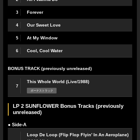
Forever
3
Our Sweet Love
4
At My Window
5
Cool, Cool Water
6
BONUS TRACK (previously unreleased)
This Whole World (Live/1988)
7
ボーナストラック
LP 2 SUNFLOWER Bonus Tracks (previously
unreleased)
● Side-A
Loop De Loop (Flip Flop Flyin' In An Aeroplane)