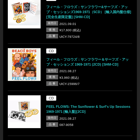
フィール・フロウズ：サンフラワー&サーフズ・アッ
プ・セッションズ1969-1971（5CD） [輸入国内盤仕様]
[完全生産限定盤] [SHM-CD]
発売日
2021.09.01
価 格
¥17,600 (税込)
品 番
UICY-79724/8
CD
フィール・フロウズ：サンフラワー＆サーフズ・アッ
プ・セッションズ 1969-1971 (2CD) [SHM-CD]
発売日
2021.08.27
価 格
¥3,960 (税込)
品 番
UICY-15996/7
CD
FEEL FLOWS: The Sunflower & Surf’s Up Sessions
1969-1971 [輸入盤][2CD]
発売日
2021.08.27
品 番
087-9058