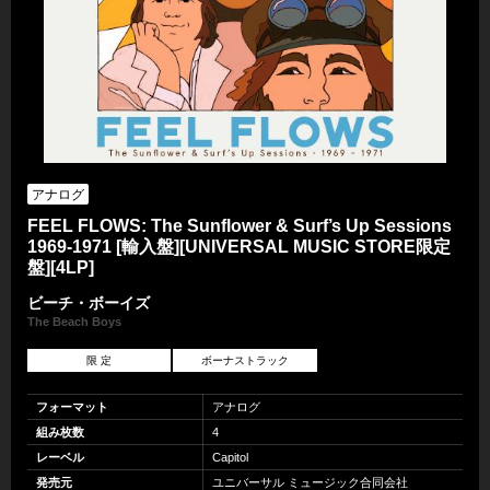
アナログ
FEEL FLOWS: The Sunflower & Surf’s Up Sessions
1969-1971 [輸入盤][UNIVERSAL MUSIC STORE限定
盤][4LP]
ビーチ・ボーイズ
The Beach Boys
限 定
ボーナストラック
フォーマット
アナログ
組み枚数
4
レーベル
Capitol
発売元
ユニバーサル ミュージック合同会社