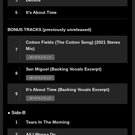
Deirdre
5
It's About Time
6
BONUS TRACKS (previously unreleased)
Cotton Fields (The Cotton Song) (2021 Stereo
Mix)
7
ボーナストラック
San Miguel (Backing Vocals Excerpt)
8
ボーナストラック
It's About Time (Backing Vocals Excerpt)
9
ボーナストラック
● Side-B
Tears In The Morning
1
All I Wanna Do
2