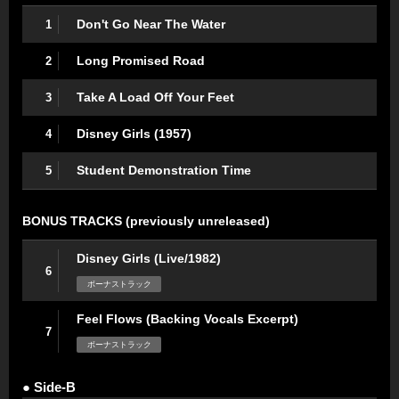
Don't Go Near The Water
1
Long Promised Road
2
Take A Load Off Your Feet
3
Disney Girls (1957)
4
Student Demonstration Time
5
BONUS TRACKS (previously unreleased)
Disney Girls (Live/1982)
6
ボーナストラック
Feel Flows (Backing Vocals Excerpt)
7
ボーナストラック
● Side-B