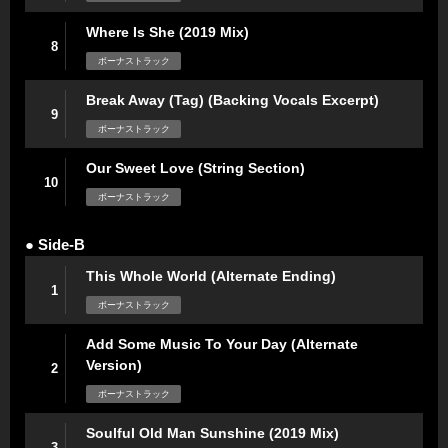
Where Is She (2019 Mix)
8
ボーナストラック
Break Away (Tag) (Backing Vocals Excerpt)
9
ボーナストラック
Our Sweet Love (String Section)
10
ボーナストラック
● Side-B
This Whole World (Alternate Ending)
1
ボーナストラック
Add Some Music To Your Day (Alternate
Version)
2
ボーナストラック
Soulful Old Man Sunshine (2019 Mix)
3