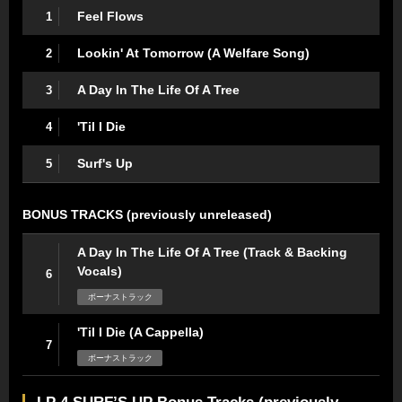
Feel Flows
1
Lookin' At Tomorrow (A Welfare Song)
2
A Day In The Life Of A Tree
3
'Til I Die
4
Surf's Up
5
BONUS TRACKS (previously unreleased)
A Day In The Life Of A Tree (Track & Backing
Vocals)
6
ボーナストラック
'Til I Die (A Cappella)
7
ボーナストラック