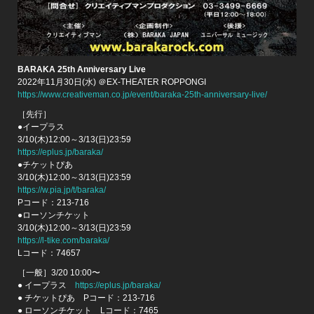
BARAKA 25th Anniversary Live
2022年11月30日(水) ＠EX-THEATER ROPPONGI
https://www.creativeman.co.jp/event/baraka-25th-anniversary-live/
［先行］
●イープラス
3/10(木)12:00～3/13(日)23:59
https://eplus.jp/baraka/
●チケットぴあ
3/10(木)12:00～3/13(日)23:59
https://w.pia.jp/t/baraka/
Pコード：213-716
●ローソンチケット
3/10(木)12:00～3/13(日)23:59
https://l-tike.com/baraka/
Lコード：74657
［一般］3/20 10:00〜
● イープラス
https://eplus.jp/baraka/
● チケットぴあ Pコード：213-716
● ローソンチケット Lコード：7465