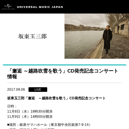
「邂逅 ～越路吹雪を歌う」CD発売記念コンサート
情報
2017.09.06
LIVE
坂東玉三郎「邂逅 ～越路吹雪を歌う」CD発売記念コンサート
日時：
11月8日（水）18時30分開演
11月9日（木）14時00分開演
■場所：銀座ヤマハホール（東京都中央区銀座7-9-14）