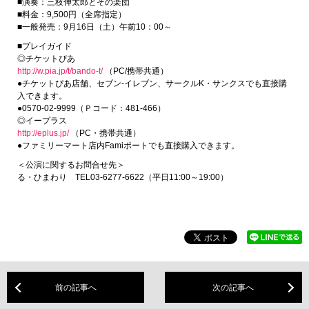
■演奏：三枝伸太郎とその楽団
■料金：9,500円（全席指定）
■一般発売：9月16日（土）午前10：00～
■プレイガイド
◎チケットぴあ
http://w.pia.jp/t/bando-t/
（PC/携帯共通）
●チケットぴあ店舗、セブン-イレブン、サークルK・サンクスでも直接購
入できます。
●0570-02-9999（Ｐコード：481-466）
◎イープラス
http://eplus.jp/
（PC・携帯共通）
●ファミリーマート店内Famiポートでも直接購入できます。
＜公演に関するお問合せ先＞
る・ひまわり TEL03-6277-6622（平日11:00～19:00）
前の記事へ
次の記事へ