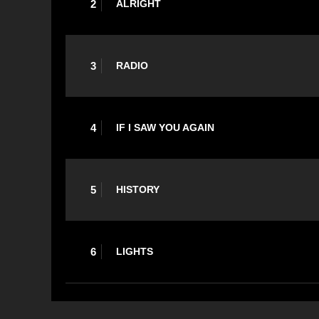
2
ALRIGHT
3
RADIO
4
IF I SAW YOU AGAIN
5
HISTORY
6
LIGHTS