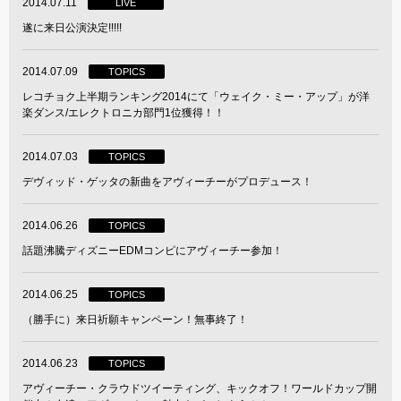
2014.07.11
LIVE
遂に来日公演決定!!!!!
2014.07.09
TOPICS
レコチョク上半期ランキング2014にて「ウェイク・ミー・アップ」が洋
楽ダンス/エレクトロニカ部門1位獲得！！
2014.07.03
TOPICS
デヴィッド・ゲッタの新曲をアヴィーチーがプロデュース！
2014.06.26
TOPICS
話題沸騰ディズニーEDMコンピにアヴィーチー参加！
2014.06.25
TOPICS
（勝手に）来日祈願キャンペーン！無事終了！
2014.06.23
TOPICS
アヴィーチー・クラウドツイーティング、キックオフ！ワールドカップ開