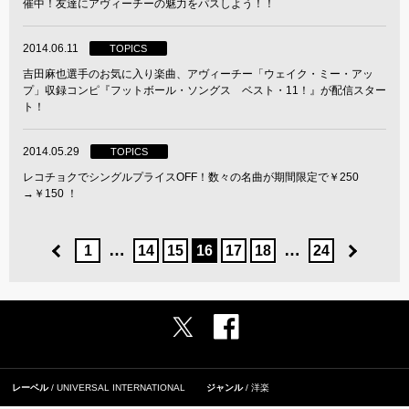
催中！友達にアヴィーチーの魅力をパスしよう！！
2014.06.11
TOPICS
吉田麻也選手のお気に入り楽曲、アヴィーチー「ウェイク・ミー・アッ
プ」収録コンピ『フットボール・ソングス ベスト・11！』が配信スター
ト！
2014.05.29
TOPICS
レコチョクでシングルプライスOFF！数々の名曲が期間限定で￥250
→￥150 ！
…
…
1
14
15
16
17
18
24
レーベル
UNIVERSAL INTERNATIONAL
ジャンル
洋楽