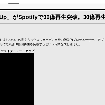
Up」がSpotifyで30億再生突破。30億
に惜しまれつつこの世を去ったスウェーデン出身の伝説的プロデューサー、アヴィ
otifyにて累計30億回再生を突破するという偉業を成し遂げた。
ーチー - ウェイク・ミー・アップ