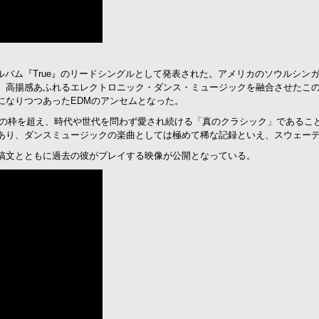
・アルバム『True』のリードシングルとして発表された。アメリカのソウルシンガー
、高揚感あふれるエレクトロニック・ダンス・ミュージックを融合させたこの
になりつつあったEDMのアンセムとなった。
ヒット曲の枠を超え、時代や世代を問わず愛され続ける「真のクラシック」である
あり、ダンスミュージックの楽曲としては極めて稀な記録といえ、スウェー
の投稿文とともに過去の彼がプレイする映像が公開となっている。