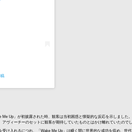
投稿
ke Me Up」が初披露された時、観客は当初困惑と懐疑的な反応を示しまし
、アヴィーチーのセットに観客が期待していたものとはかけ離れていたので
受け入れるにつれ、「Wake Me Up」は瞬く間に世界的な成功を収め、