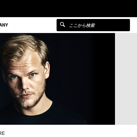
ANY
RE