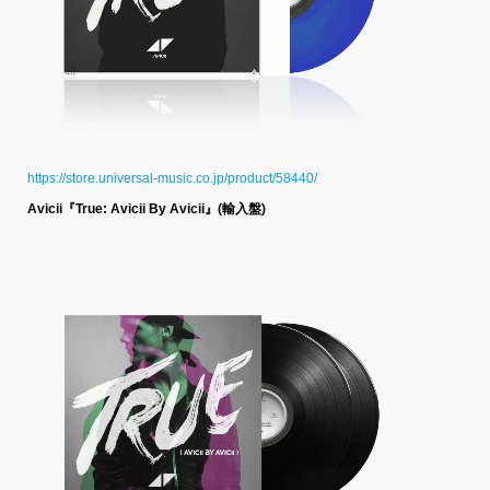
https://store.universal-music.co.jp/product/58440/
Avicii『True: Avicii By Avicii』(輸入盤)