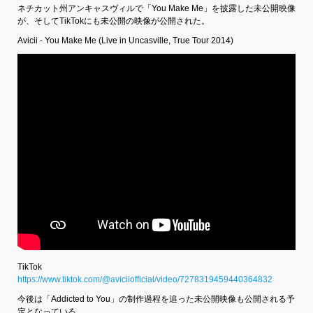
ネチカット州アンキャスヴィルで「You Make Me」を披露した未公開映像
が、そしてTikTokにも未公開の映像が公開された。
Avicii - You Make Me (Live in Uncasville, True Tour 2014)
TikTok
https://www.tiktok.com/@aviciiofficial/video/7278319459440364832
今後は「Addicted to You」の制作過程を追った未公開映像も公開される予
定となっている。