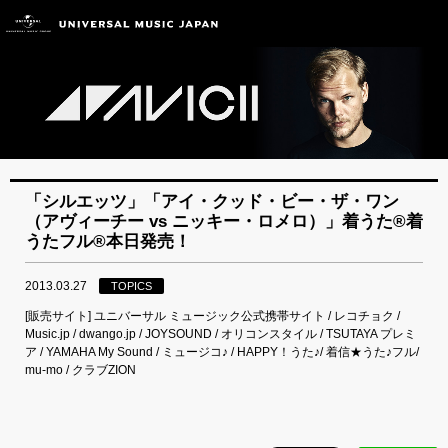
「シルエッツ」「アイ・クッド・ビー・ザ・ワン
（アヴィーチー vs ニッキー・ロメロ）」着うた®着
うたフル®本日発売！
2013.03.27
TOPICS
[販売サイト] ユニバーサル ミュージック公式携帯サイト / レコチョク /
Music.jp / dwango.jp / JOYSOUND / オリコンスタイル / TSUTAYA プレミ
ア / YAMAHA My Sound / ミュージコ♪ / HAPPY！うた♪/ 着信★うた♪フル/
mu-mo / クラブZION