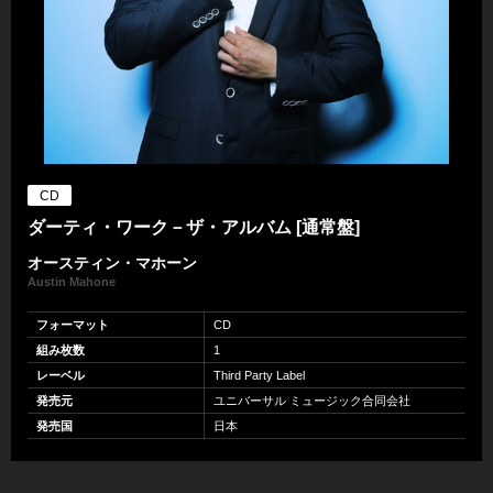
CD
ダーティ・ワーク－ザ・アルバム [通常盤]
オースティン・マホーン
Austin Mahone
フォーマット
CD
組み枚数
1
レーベル
Third Party Label
発売元
ユニバーサル ミュージック合同会社
発売国
日本