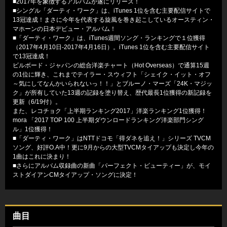
■2017年を象徴するアルバムが遂にリリース！
■シングル「ダーティ・ワーク」は、iTunes 1位を含む主要配信サイトで
13冠達成！まさに今年を代表する旋風を巻き起こしているオースティン・
マホーンの日本デビュー・アルバム！
■「ダーティ・ワーク」は、iTunes週間ソング・ランキングで１位獲得
（2017年4月10日-2017年4月16日）。iTunes 1位を含む主要配信サイト
で13冠達成！
ビルボード・ジャパンの総合洋楽チャート（Hot Overseas）で通算15週
の1位に輝き、これまでテイラー・スウィフト「シェイク・イット・オフ
～気にしてなんかいられないっ！！」とブルーノ・マーズ「24K・マジッ
ク」が所有していた13週の記録を塗り替え、歴代最長1位獲得の新記録を
更新（6/19付）。
また、レコチョク「上半期ランキング2017」洋楽ランキング1位獲得！
mora 「2017 TOP 100 上半期ダウンロードランキング洋楽部門シング
ル」1位獲得！
■「ダーティ・ワーク」はNTTドコモ「得ダネを追え！」シリーズ TVCM
ソング、好評O.A中！更に9月からの大型TVCMタイアップも決定し今年の
1曲はこれに決まり！
■さらにアルバム収録曲の新曲「パーフェクト・ビューティー」が、モイ
ストダイアンCMタイアップ・ソングに決定！
曲目