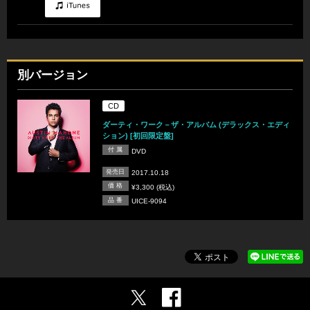
別バージョン
CD
ダーティ・ワーク－ザ・アルバム (デラックス・エディ
ション) [初回限定盤]
付 属
DVD
発売日
2017.10.18
価 格
¥3,300 (税込)
品 番
UICE-9094