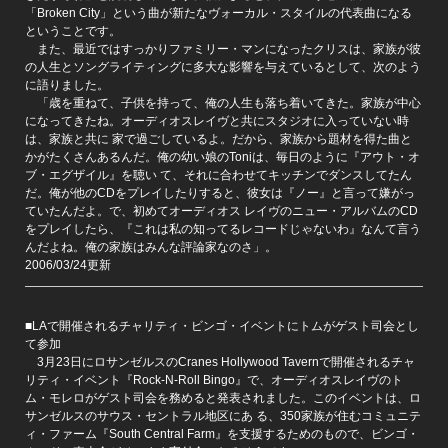
「Broken City」という曲が新たなヴォーカル・スタイルの代表曲になる
ということです。
また、最近ではすっかりファミリー・マンになったクリスは、家族が彼
の人生とソングライティングに多大な影響を与えているとして、次のよう
に語りました。
「歳を重ねて、子供を持って、俺の人生も落ち着いてきた。家族が中心
になってきたね。オーディオスレイヴと共にスタジオに入っていない時
は、家族と共に 家で過ごしているよ。だから、家族から題材を得た曲と
かがたくさんあるんだ。俺の幼い娘のToniは、毎日のように『アウト・オ
ブ・エグザイル』を聴い て、それに合わせてキッチンでダンスしてたん
だ。俺が他のCDをプレイしたりすると、彼女は『ノー』と言って嫌がっ
ていたんだよ。で、初めてオーディオス レイヴのニュー・アルバムのCD
をプレイしたら、『これは私の知ってるレコードじゃないわ』なんて言う
んだよね。俺の家族はみんな評論家なのさ」。
2006/03/24更新
■LAで開催されるチャリティ・ビンゴ・イベントにトムがゲスト司会とし
て参加
3月23日にロサンゼルスのCranes Hollywood Tavernで開催されるチャ
リティ・イベント『Rock-N-Roll Bingo』で、オーディオスレイヴのト
ム・モレロがゲスト司会を務めると発表されました。このイベントは、ロ
サンゼルスのサウス・セントラル地区にあ る、350家族が住むコミュニテ
ィ・ファーム『South Central Farm』を支援するためのもので、ビンゴ・