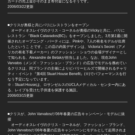
カードの売上金がそのまま寄付金になるそうです。
2006/03/22更新
■クリスが奥様と共にパリにレストランをオープン
オーディオスレイヴのクリス・コーネルが奥様のVickyと共に、パリに
レストラン 『Black Calavados(BC)』をオープンしました。3月第1週に開
催されたオープニング・パーティには、Pinkや、7人の有名モデルが出席
したというこ とです。この店の内装デザインは、Victoria’s Secret（アメ
リカの有名下着メーカー）のファッション・ショウの会場デザイナーとし
て知られる、Alexandre de Betakが担当しました。なお、現在John
Varvatos（メンズ・ファッション・ブランド）の広告でモデルを務めてい
るクリスは、同ブランドの主催によりビバリーヒルズで開催されるチャリ
ティ・イベント『第4回 Stuart House Benefit』(※)でパフォーマンスを行
なう予定になっています。
※：Stuart Houseは、ロサンゼルスのUCLAメディカル・センター内にあ
る、レイプを受けた子供達を保護する施設。
2006/03/15更新
■クリスが、John Varvatosの’06年春夏の広告キャンペーン・モデルに抜
擢
オーディオスレイヴのクリス・コーネルが、ファッション・ブランド、
John Varvatosの’06年春夏の広告キャンペーンにモデルとして起用されま