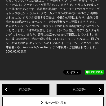
した。同ブランドの広告には、『”本物の”ロック・ルーツを持ち、インパ
クト がある』アーティストが起用されているそうで、クリスもその1人と
して選ばれたわけです。広告用の写真は、ニューヨークのグリニッジ・ヴ
ィレッジやセント ラルパークで、カメラマンのDanny Clinchにより撮影
されました。クリスが登場する広告は、今後6ヵ月間にわたり、全米で発
売される雑誌やインターネット、街中の看板などに登場するそ うです。
広告キャンペーンについて、同ブランドの広報担当者は次のようにコメン
トしています。「通常の広告とは違い、我々の広告は、モデルをスタイリ
ング しません。彼らを、普段の生活そのままの雰囲気にしています。単
に、彼らの普段の生活の一瞬を撮影しているのです」。ちなみに、同ブラ
ンドの過去の広告 キャンペーンのモデルには、ライアン・アダムス（’05
年春夏）や、AerosmithのJoe Perry（’05年秋冬）が起用されています。
2006/02/01更新
前の記事へ
次の記事へ
News一覧へ戻る