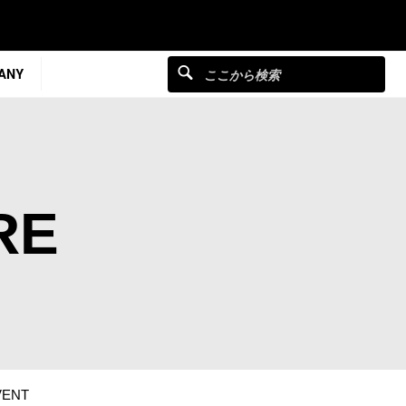
ANY
RE
VENT