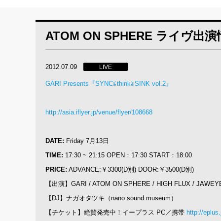
ATOM ON SPHERE ライヴ出
2012.07.09
LIVE
GARI Presents『SYNC≦think≧SINK vol.2』
http://asia.iflyer.jp/venue/flyer/108668
DATE:
Friday 7月13日
TIME:
17:30 ~ 21:15 OPEN：17:30 START：18:00
PRICE:
ADVANCE:￥3300(D別) DOOR:￥3500(D別)
【出演】GARI / ATOM ON SPHERE / HIGH FLUX / JAWE
【DJ】ナガオタツキ（nano sound museum）
【チケット】絶賛発売中！イープラス PC／携帯
http://eplus