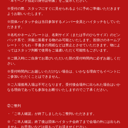
「本イベント指定の身分証明書」をご提示ください。
※受付の際、スタッフにすぐに見せられるように予めご準備いただきます
ようお願いいたします。
※団体ハイタッチ会は当日参加するメンバー全員とハイタッチをしていた
だきます。
※名札やネームプレートは、名刺サイズ（または手のひらサイズ）のピン
バッチ系で、洋服に装着する物のみ可能といたします。首掛けのネームプ
レート・うちわ・手書きの用紙などは禁止とさせていただきます。物によ
ってはスタッフ判断で使用をご遠慮いただく可能性もございます。
※ご購入時にご自身でお選びいただいた部の受付時間内に必ずお越しくだ
さい。
※受付時間内にお越しいただけない場合は、いかなる理由でもイベントに
ご参加いただくことはできません。
※ご入場後再入場は不可となります。受付後会場外に出られた場合はいか
なる理由であっても参加をお断りいたしますのでご了承ください。
②ご整列
・「ご本人確認」が終了しましたらご整列いただきます。
※「ご本人確認」終了後は団体ハイタッチ会終了まで会場の外には出られ
ません。お手洗いなどは前もってお済ませください。