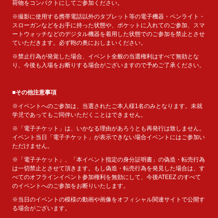
荷物をコンパクトにしてご参加ください。
※撮影に使用する携帯電話以外のタブレット等の電子機器・ペンライト・
スローガンなどをお手に持った状態や、ポケットに入れてのご参加、スマ
ートウォッチなどのデジタル機器を着用した状態でのご参加を禁止とさせ
ていただきます。必ず鞄の奥におしまいください。
※禁止行為が発覚した場合、イベント全般の当選権利はすべて無効とな
り、今後も入場をお断りする場合がございますので予めご了承ください。
■その他注意事項
※イベントへのご参加は、当選されたご本人様1名のみとなります。未就
学児であってもご同伴いただくことはできません。
※「電子チケット」は、いかなる理由があろうとも再発行は致しません。
イベント当日「電子チケット」が表示できない場合イベントにはご参加い
ただけません。
※「電子チケット」、「本イベント指定の身分証明書」の偽造・転売行為
は一切禁止とさせて頂きます。もし偽造・転売行為を発見した場合は、す
べてのオフラインイベント参加権利を無効にして、今後ATEEZ のすべて
のイベントへのご参加をお断りいたします。
※当日のイベントの模様の動画や画像をオフィシャル関連サイトで公開す
る場合がございます。