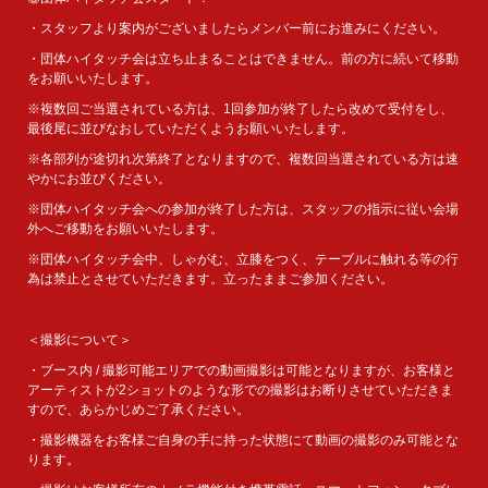
・スタッフより案内がございましたらメンバー前にお進みにください。
・団体ハイタッチ会は立ち止まることはできません。前の方に続いて移動
をお願いいたします。
※複数回ご当選されている方は、1回参加が終了したら改めて受付をし、
最後尾に並びなおしていただくようお願いいたします。
※各部列が途切れ次第終了となりますので、複数回当選されている方は速
やかにお並びください。
※団体ハイタッチ会への参加が終了した方は、スタッフの指示に従い会場
外へご移動をお願いいたします。
※団体ハイタッチ会中、しゃがむ、立膝をつく、テーブルに触れる等の行
為は禁止とさせていただきます。立ったままご参加ください。
＜撮影について＞
・ブース内 / 撮影可能エリアでの動画撮影は可能となりますが、お客様と
アーティストが2ショットのような形での撮影はお断りさせていただきま
すので、あらかじめご了承ください。
・撮影機器をお客様ご自身の手に持った状態にて動画の撮影のみ可能とな
ります。