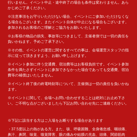
行いません。イベント中止・途中終了の場合も条件は変わりません。あら
かじめご了承ください。
※注意事項をお守りいただけない場合、イベントにご参加いただけなくな
る場合もございます。またイベント自体が中止になる場合もございます。
参加されるお客様のご理解とご協力をお願いいたします。
※お客様の物品の損失、事故等につきまして、主催者側では一切の責任を
負いかねます。予めご了承下さい。
※その他、イベントの運営に関するすべての事は、会場運営スタッフの指
示に従って頂きますよう、お願い申し上げます。
※イベント参加に伴う交通費、宿泊費等はお客様負担です。イベント参加
条件を満たさずイベントに参加できなかった場合であっても交通費、宿泊
費等の補償はいたしません。
※イベント終了後の終電時刻等について、主催側は一切の責任を負いかね
ます。
※イベントに関して、会場へお問い合わせすることは絶対にお止め下さ
い。ご不明な点がございましたら下記お問い合わせ先にご連絡ください。
※下記に該当する方はご入場をお断りする場合があります
・37.5度以上の熱がある方。また、咳、呼吸困難、全身倦怠感、咽頭痛、
鼻汁、鼻閉、味覚、嗅覚障害、眼の痛みや結膜の充血、頭痛、関節筋肉