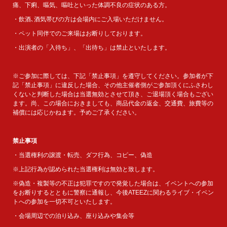
痛、下痢、嘔気、嘔吐といった体調不良の症状のある方。
・飲酒､酒気帯びの方は会場内にご入場いただけません。
・ペット同伴でのご来場はお断りしております。
・出演者の「入待ち」、「出待ち」は禁止といたします。
※ご参加に際しては、下記「禁止事項」を遵守してください。参加者が下
記「禁止事項」に違反した場合、その他主催者側がご参加頂くにふさわし
くないと判断した場合は当選無効とさせて頂き、ご退場頂く場合もござい
ます。尚、この場合におきましても、商品代金の返金、交通費、旅費等の
補償には応じかねます。予めご了承ください。
禁止事項
・当選権利の譲渡・転売、ダフ行為、コピー、偽造
※上記行為が認められた当選権利は無効と致します。
※偽造・複製等の不正は犯罪ですので発覚した場合は、イベントへの参加
をお断りするとともに警察に通報し、今後ATEEZに関わるライブ・イベン
トへの参加を一切不可といたします。
・会場周辺での泊り込み、座り込みや集会等