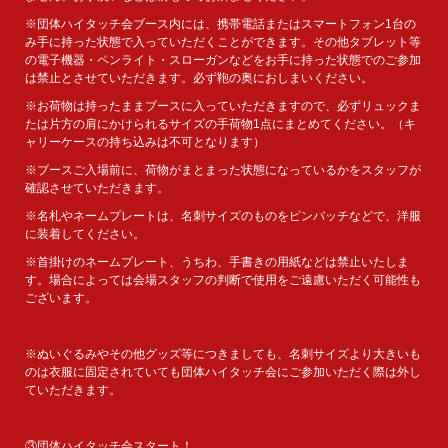
※団体ハイタッチ会ブース内には、携帯電話またはスマートフォン1台の
み手に持った状態で入っていただくことができます。その他タブレット等
の電子機器・ペンライト・スローガンなどをお手に持った状態でのご参加
は禁止とさせていただきます。必ず鞄の奥におしまいください。
※お荷物は持ったままブースに入っていただきますので、必ずリュックま
たは片方の肩にかけられるサイズの手荷物1点にまとめてください。（キ
ャリーケースの持ち込みは不可となります）
※ブースご入場前に、荷物がまとまった状態になっているかをスタッフが
確認させていただきます。
※名札やネームプレートは、名刺サイズのものをピンバッチなどで、洋服
に装着してください。
※首掛けのネームプレート、うちわ、手書きの用紙などは禁止いたしま
す。場合によっては会場スタッフの判断で使用をご遠慮いただく可能性も
ございます。
※ぬいぐるみやその他グッズ等につきましても、名刺サイズより大きいも
のは衣服に固定されていても団体ハイタッチ会にご参加いただく際は外し
ていただきます。
③団体ハイタッチ会スタート！