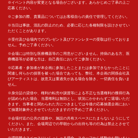
※イベント内容が変更となる場合がございます。あらかじめご了承の上ご
応募ください。
※ご参加の際、貴重品についてはお客様自らの責任で管理してください。
※当日は事故、混乱の防止のため、必要に応じた各種制限を設けさせてい
ただくことがあります。
※受付及び会場内でのプレゼント及びファンレターの受取は行っておりま
せん。予めご了承ください。
※会場には特別な医療機器等のご用意がございません。持病のある方、医
療機器等が必要な方は、自己責任においてご参加ください。
※応募者・参加者が本企画に参加したことまたは参加できなかったことに
関連し何らかの損害を被った場合であっても、弊社、本企画の関係会社及
びアーティストは、故意又は重過失がある場合を除き、一切責任を負いま
せん。
※身分証の貸借や、権利の転売や譲渡等による不正な当選権利の獲得行為
が認められた場合、当選権利は無効とし、状況にかかわらずご退場いただ
きます。当事者と関わられた方につきましては今後の応募抽選企画におい
て抽選対象外とさせていただきますので予めご了承ください。
※会場付近の公共の道路や、施設の共有スペースにたまらないようにして
ください。また、会場周辺での早朝からの出待ち等の行為は禁止とさせて
いただきます。
※滞留禁止スペースにいらっしゃる場合、スタッフから移動のお願いをい