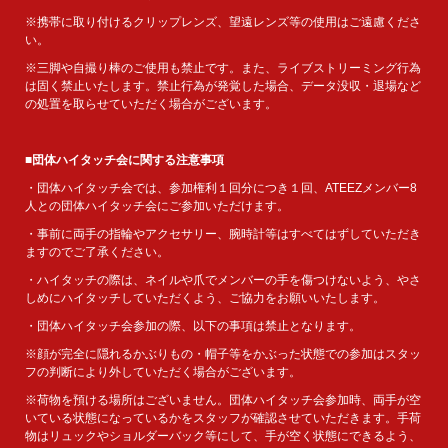
※携帯に取り付けるクリップレンズ、望遠レンズ等の使用はご遠慮くださ
い。
※三脚や自撮り棒のご使用も禁止です。また、ライブストリーミング行為
は固く禁止いたします。禁止行為が発覚した場合、データ没収・退場など
の処置を取らせていただく場合がございます。
■団体ハイタッチ会に関する注意事項
・団体ハイタッチ会では、参加権利１回分につき１回、ATEEZメンバー8
人との団体ハイタッチ会にご参加いただけます。
・事前に両手の指輪やアクセサリー、腕時計等はすべてはずしていただき
ますのでご了承ください。
・ハイタッチの際は、ネイルや爪でメンバーの手を傷つけないよう、やさ
しめにハイタッチしていただくよう、ご協力をお願いいたします。
・団体ハイタッチ会参加の際、以下の事項は禁止となります。
※顔が完全に隠れるかぶりもの・帽子等をかぶった状態での参加はスタッ
フの判断により外していただく場合がございます。
※荷物を預ける場所はございません。団体ハイタッチ会参加時、両手が空
いている状態になっているかをスタッフが確認させていただきます。手荷
物はリュックやショルダーバック等にして、手が空く状態にできるよう、