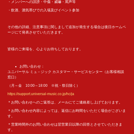
・メンバーへの誹謗・中傷・威嚇・罵声等
・飲酒、酒気帯びでの入場及びイベント参加
その他の詳細、注意事項に関しまして追加が発生する場合は後日ホームペ
ージにて発表させていただきます。
皆様のご来場を、心よりお待ちしております。
お問い合わせ：
ユニバーサル ミュ－ジック カスタマー・サービスセンター（お客様相談
窓口）
（月～金 10:00～18:00 ※祝・祭日除く）
https://support.universal-music.co.jp/hc/ja
＊お問い合わせへのご返答は、メールにてご連絡差し上げております。
＊お問い合わせ内容によっては、返信にお時間をいただく場合がございま
す。
＊営業時間外のお問い合わせは翌営業日以降の回答とさせていただきま
す。