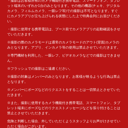
・撮影はお客様所有のカメラ機能付き携帯電話、スマートフォン、タブレ
ット端末のいずれか1台のみとなります。その他の機器(チェキ、デジタル
カメラ、フィルムカメラ、一眼レフ等)での撮影は不可となります。すぐ
にカメラアプリが立ち上げられる状態にした上で特典会列にお並びくださ
い。
・撮影に使用する携帯電話は、ブース前でカメラアプリの起動確認をさせ
ていただきます。
※撮影の際のカメラモードは通常のカメラモードのアウト(背面)カメラの
みとなります。アプリ、インカメラ等の使用は禁止させていただきます。
※専門機材を利用した、一眼レフ、ビデオカメラなどでの撮影はできませ
ん。
※フラッシュでの撮影はご遠慮ください。
※撮影の対象はメンバーのみとなります。お客様が映るような行為は禁止
となります。
※メンバーにポーズなどのリクエストをすることは一切禁止とさせていた
だきます。
※また、撮影に使用するカメラ機能付き携帯電話、スマートフォン、タブ
レット端末にポーズなどのリクエストメッセージなどを張り付けることは
禁止とさせていただきます。
危険と判断した場合、外していただくようスタッフよりお声がけさせてい
ただく場合がございます。