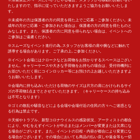
たしますので、指示に従っていただきますようご協力をお願いいたしま
す。
※未成年の方は保護者の方の同意を得た上でご応募・ご参加ください。未
成年の方がご応募・ご参加された場合は、保護者の方の同意を得たものと
みなします。また、保護者の方に同意を得られない場合は、イベントへの
ご参加はご遠慮ください。
※スムーズなイベント進行の為､スタッフがお客様の肩や腕などに触れて
誘導する場合があります。ご了承の上､ご参加ください。
※イベント会場にはクロークなどお荷物をお預かりするスペースはござい
ません。キャリーケースや大きな手荷物をお持ちの場合は、受付待機列に
お並びいただく前にコインロッカー等にお預けの上お越しいただきますよ
うお願いいたします。
※会場内に持ち込みいただける荷物のサイズは片方の肩にかけられるサイ
ズの手荷物1点までとさせていただきます。（キャリーケースの持ち込み
は不可となります）
※ゴミの散乱や騒音などによる会場や会場付近の住民の方々へご迷惑とな
る行為は禁止です。
※天候やトラブル、新型コロナウイルスの感染状況、アーティストの都合
により、やむをえずイベントが中止またはメンバーが変更または欠席にな
る場合がございます。また、イベントの日程・内容が都合により変更にな
る場合がございます。その場合においても商品の払い戻しや返金等も一切