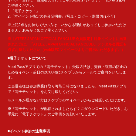
ご持参ください。
1.『電子チケット』
2.『本イベント指定の身分証明書』(写真・コピー・期限切れ不可)
※上記2点をお持ちでない方は、いかなる理由があってもご参加いただけ
ません。あらかじめご了承ください。
※【ATEEZ JAPAN OFFICIAL FANCLUB会員限定】対象イベントに当選
された方は、『ATEEZ JAPAN OFFICIAL FANCLUB』デジタル会員証も
必ずお持ちください（web版FCマイページよりご提示いただきます。）
■電子チケットについて
Meet Passアプリでの『電子チケット』受取方法は、売買・譲渡の防止の
ため各イベント前日の20:00頃にチケプラからメールでご案内をいたしま
す｡
ご当選者様は参加券受け取り可能日時になりましたら、Meet Passアプリ
で『電子チケット』をお受け取りください｡
※メールが届かない方はチケプラのマイページからご確認いただけます｡
※『電子チケット』が配信されましたらすぐにダウンロードいただき、お
手元に『電子チケット』のご準備をお願いいたします。
■イベント参加の注意事項