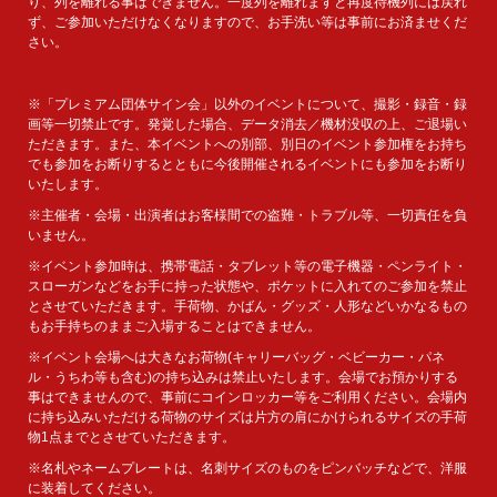
り、列を離れる事はできません。一度列を離れますと再度待機列には戻れ
ず、ご参加いただけなくなりますので、お手洗い等は事前にお済ませくだ
さい。
※「プレミアム団体サイン会」以外のイベントについて、撮影・録音・録
画等一切禁止です。発覚した場合、データ消去／機材没収の上、ご退場い
ただきます。また、本イベントへの別部、別日のイベント参加権をお持ち
でも参加をお断りするとともに今後開催されるイベントにも参加をお断り
いたします。
※主催者・会場・出演者はお客様間での盗難・トラブル等、一切責任を負
いません。
※イベント参加時は、携帯電話・タブレット等の電子機器・ペンライト・
スローガンなどをお手に持った状態や、ポケットに入れてのご参加を禁止
とさせていただきます。手荷物、かばん・グッズ・人形などいかなるもの
もお手持ちのままご入場することはできません。
※イベント会場へは大きなお荷物(キャリーバッグ・ベビーカー・パネ
ル・うちわ等も含む)の持ち込みは禁止いたします。会場でお預かりする
事はできませんので、事前にコインロッカー等をご利用ください。会場内
に持ち込みいただける荷物のサイズは片方の肩にかけられるサイズの手荷
物1点までとさせていただきます。
※名札やネームプレートは、名刺サイズのものをピンバッチなどで、洋服
に装着してください。