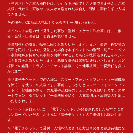
・当選されたご本人様以外は、いかなる理由でもご入場できません。ご本
人様に代わりご家族やご友人が来場された場合も、理由に関わらずご入場
できません。
その場合、CD商品の払戻しや返金等も一切行いません。
※イベント会場内外で発生した事故・盗難・チケット詐欺等には、主催
者・会場・出演者は一切責任を負いません。
※参加権利の譲渡、転売は固くお断りいたします。また、偽造・複製等の
不正は犯罪ですので、発覚した場合は本イベントへの別部、別日のイベン
ト参加権をお持ちでも参加をお断りするとともに今後開催されるイベント
にも参加をお断りいたします。悪質な場合は警察に通報いたします。お客
様間での盗難・トラブル・チケット詐欺・その他事故等、一切責任を負い
かねます。
※『電子チケット』での入場は、スマートフォン・タブレット（一部機種
を除く）を使っての入場です。事前にしっかりとスマートフォン・タブレ
ット（一部機種を除く）の充電や起動等のチェックをお願いします。スマ
ートフォン・タブレット（一部機種を除く）の充電切れ・故障等の対応は
いたしかねます。
※イベント前日20:00に、『電子チケット』が発券されましたらすぐにダ
ウンロードいただき、お手元に『電子チケット』のご準備をお願いしま
す。
※『電子チケット』で受付・入場を済まされた方はそのまま参加待機にな