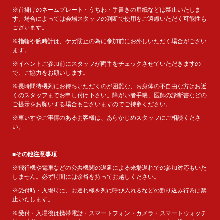
※首掛けのネームプレート・うちわ・手書きの用紙などは禁止いたしま
す。場合によっては会場スタッフの判断で使用をご遠慮いただく可能性も
ございます。
※指輪や腕時計は、ケガ防止の為に参加前にお外しいただく場合がござい
ます。
※イベントご参加前にスタッフが両手をチェックさせていただきますの
で、ご協力をお願いします。
※長時間待機列にお待ちいただくのが困難な、お身体の不自由な方はお近
くのスタッフまでお申し付け下さい。障がい者手帳、医師の診断書などの
ご提示をお願いする場合もございますのでご持参ください。
※車いすやご事情のあるお客様は、あらかじめスタッフにご相談くださ
い。
■その他注意事項
※飛行機や電車などの公共機関の遅延による来場遅れでの参加対応もいた
しません。必ず時間には余裕を持ってお越しください。
※受付時・入場時に、お連れ様を列に呼び入れるなどの割り込み行為は禁
止いたします。
※受付・入場後は携帯電話・スマートフォン・カメラ・スマートウォッチ