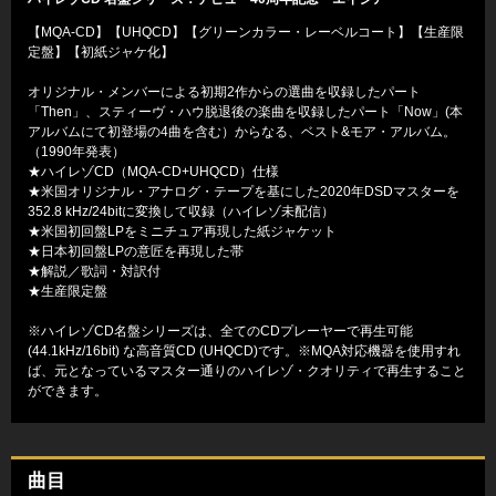
【MQA-CD】【UHQCD】【グリーンカラー・レーベルコート】【生産限
定盤】【初紙ジャケ化】
オリジナル・メンバーによる初期2作からの選曲を収録したパート
「Then」、スティーヴ・ハウ脱退後の楽曲を収録したパート「Now」(本
アルバムにて初登場の4曲を含む）からなる、ベスト&モア・アルバム。
（1990年発表）
★ハイレゾCD（MQA-CD+UHQCD）仕様
★米国オリジナル・アナログ・テープを基にした2020年DSDマスターを
352.8 kHz/24bitに変換して収録（ハイレゾ未配信）
★米国初回盤LPをミニチュア再現した紙ジャケット
★日本初回盤LPの意匠を再現した帯
★解説／歌詞・対訳付
★生産限定盤
※ハイレゾCD名盤シリーズは、全てのCDプレーヤーで再生可能
(44.1kHz/16bit) な高音質CD (UHQCD)です。※MQA対応機器を使用すれ
ば、元となっているマスター通りのハイレゾ・クオリティで再生すること
ができます。
曲目