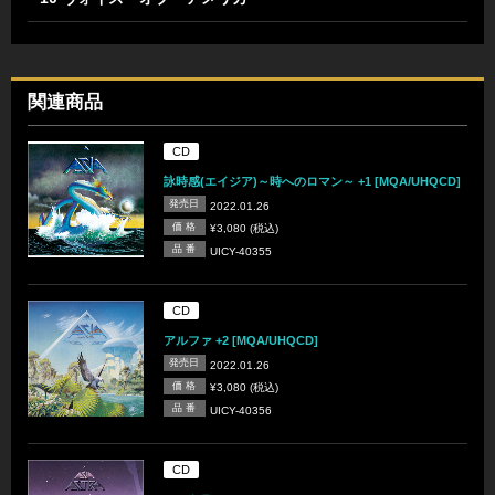
関連商品
CD
詠時感(エイジア)～時へのロマン～ +1 [MQA/UHQCD]
発売日
2022.01.26
価 格
¥3,080 (税込)
品 番
UICY-40355
CD
アルファ +2 [MQA/UHQCD]
発売日
2022.01.26
価 格
¥3,080 (税込)
品 番
UICY-40356
CD