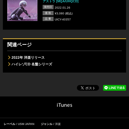
アストラ [MQA/UHQCD]
発売日
2022.01.26
価 格
¥3,080 (税込)
品 番
UICY-40357
関連ページ
2022年 洋楽リリース
ハイレゾCD 名盤シリーズ
レーベル
USM JAPAN
ジャンル
洋楽