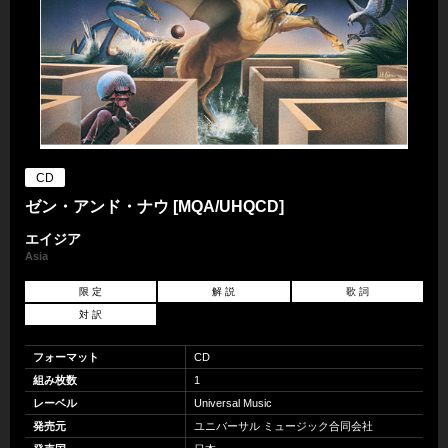
CD
ゼン・アンド・ナウ [MQA/UHQCD]
エイジア
Asia
限 定
解 説
歌 詞
対 訳
フォーマット
CD
組み枚数
1
レーベル
Universal Music
発売元
ユニバーサル ミュージック合同会社