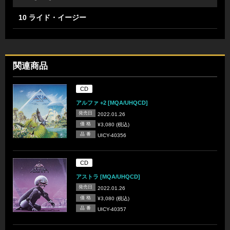
10 ライド・イージー
関連商品
CD
アルファ +2 [MQA/UHQCD]
発売日
2022.01.26
価 格
¥3,080 (税込)
品 番
UICY-40356
CD
アストラ [MQA/UHQCD]
発売日
2022.01.26
価 格
¥3,080 (税込)
品 番
UICY-40357