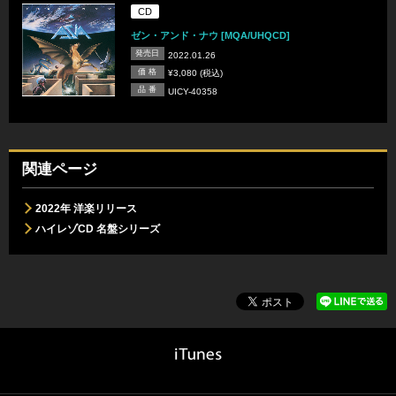
CD
ゼン・アンド・ナウ [MQA/UHQCD]
発売日
2022.01.26
価 格
¥3,080 (税込)
品 番
UICY-40358
関連ページ
2022年 洋楽リリース
ハイレゾCD 名盤シリーズ