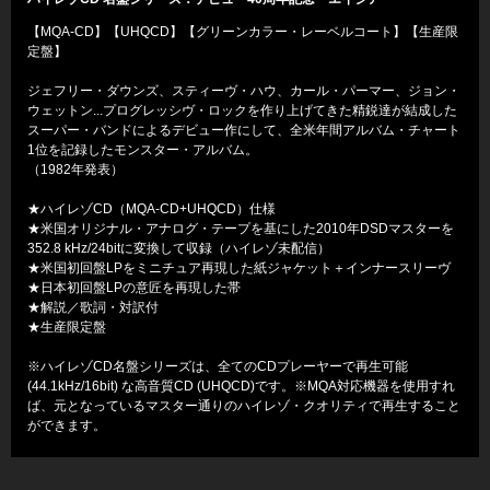
【MQA-CD】【UHQCD】【グリーンカラー・レーベルコート】【生産限
定盤】
ジェフリー・ダウンズ、スティーヴ・ハウ、カール・パーマー、ジョン・
ウェットン...プログレッシヴ・ロックを作り上げてきた精鋭達が結成した
スーパー・バンドによるデビュー作にして、全米年間アルバム・チャート
1位を記録したモンスター・アルバム。
（1982年発表）
★ハイレゾCD（MQA-CD+UHQCD）仕様
★米国オリジナル・アナログ・テープを基にした2010年DSDマスターを
352.8 kHz/24bitに変換して収録（ハイレゾ未配信）
★米国初回盤LPをミニチュア再現した紙ジャケット＋インナースリーヴ
★日本初回盤LPの意匠を再現した帯
★解説／歌詞・対訳付
★生産限定盤
※ハイレゾCD名盤シリーズは、全てのCDプレーヤーで再生可能
(44.1kHz/16bit) な高音質CD (UHQCD)です。※MQA対応機器を使用すれ
ば、元となっているマスター通りのハイレゾ・クオリティで再生すること
ができます。