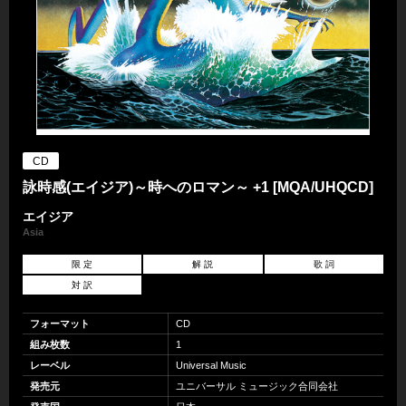
CD
詠時感(エイジア)～時へのロマン～ +1 [MQA/UHQCD]
エイジア
Asia
限 定
解 説
歌 詞
対 訳
フォーマット
CD
組み枚数
1
レーベル
Universal Music
発売元
ユニバーサル ミュージック合同会社