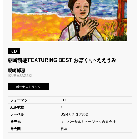
CD
朝崎郁恵FEATURING BEST おぼくり~ええうみ
朝崎郁恵
IKUE ASAZAKI
ボーナストラック
フォーマット
CD
組み枚数
1
レーベル
USMカタログ邦楽
発売元
ユニバーサルミュージック合同会社
発売国
日本