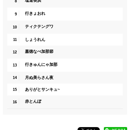
塩道長浜
8
行きょおれ
9
ティクテングワ
10
しょうれん
11
嘉徳なべ加那節
12
行きゅんにゃ加那
13
月ぬ美らさん夜
14
ありがとサンキュ~
15
赤とんぼ
16