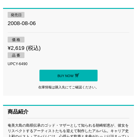
発売日
2008-08-06
価 格
¥2,619 (税込)
品 番
UPCY-6490
BUY NOW
在庫情報は購入先にてご確認ください。
商品紹介
奄美大島の島唄伝承のゴッド・マザーとして知られる朝崎郁恵が、彼女を
リスペクトするアーティストたちを迎えて制作したアルバム。キャリア史
上初のベスト・アルバムには、心揺らす歌声と名曲がたっぷり詰まってい