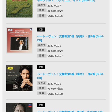
モーツァルト：レクイエム、キリエ [SHM-CD]
発売日
2022.09.07
価 格
¥1,650 (税込)
品 番
UCCS-50196
CD
ベートーヴェン：交響曲第3番《英雄》・第4番 [SHM-
CD]
発売日
2022.09.21
価 格
¥1,650 (税込)
品 番
UCCS-50197
CD
ベートーヴェン：交響曲第5番《運命》・第7番 [SHM-
CD]
発売日
2022.09.21
価 格
¥1,650 (税込)
品 番
UCCS-50198
CD
ベートーヴェン：交響曲第7番・第8番 他 [SHM-CD]