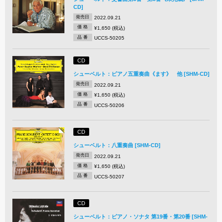
CD]
発売日
2022.09.21
価 格
¥1,650 (税込)
品 番
UCCS-50205
CD
シューベルト：ピアノ五重奏曲《ます》 他 [SHM-CD]
発売日
2022.09.21
価 格
¥1,650 (税込)
品 番
UCCS-50206
CD
シューベルト：八重奏曲 [SHM-CD]
発売日
2022.09.21
価 格
¥1,650 (税込)
品 番
UCCS-50207
CD
シューベルト：ピアノ・ソナタ 第19番・第20番 [SHM-