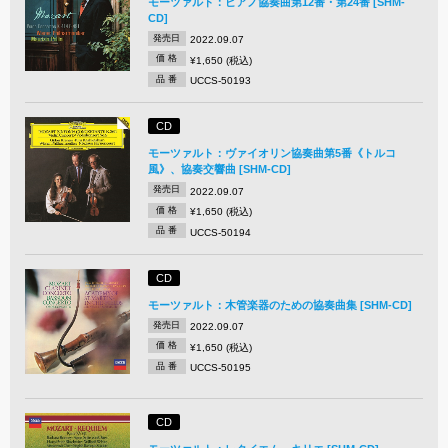
モーツァルト：ピアノ協奏曲第12番・第24番 [SHM-
CD]
発売日
2022.09.07
価 格
¥1,650 (税込)
品 番
UCCS-50193
CD
モーツァルト：ヴァイオリン協奏曲第5番《トルコ
風》、協奏交響曲 [SHM-CD]
発売日
2022.09.07
価 格
¥1,650 (税込)
品 番
UCCS-50194
CD
モーツァルト：木管楽器のための協奏曲集 [SHM-CD]
発売日
2022.09.07
価 格
¥1,650 (税込)
品 番
UCCS-50195
CD