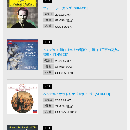
CD
フォー・シーズンズ [SHM-CD]
発売日
2022.09.07
価 格
¥1,650 (税込)
品 番
UCCS-50177
CD
ヘンデル： 組曲《水上の音楽》、組曲《王宮の花火の
音楽》 [SHM-CD]
発売日
2022.09.07
価 格
¥1,650 (税込)
品 番
UCCS-50178
CD
ヘンデル：オラトリオ《メサイア》 [SHM-CD]
発売日
2022.09.07
価 格
¥2,420 (税込)
品 番
UCCS-50179/80
CD