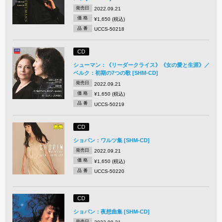
発売日
2022.09.21
価 格
¥1,650 (税込)
品 番
UCCS-50218
CD
シューマン：《リーダークライス》《女の愛と生涯》／
ベルク：初期の7つの歌 [SHM-CD]
発売日
2022.09.21
価 格
¥1,650 (税込)
品 番
UCCS-50219
CD
ショパン：ワルツ集 [SHM-CD]
発売日
2022.09.21
価 格
¥1,650 (税込)
品 番
UCCS-50220
CD
ショパン：夜想曲集 [SHM-CD]
発売日