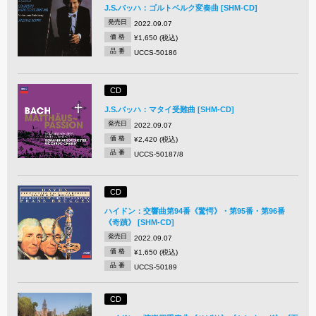
J.S.バッハ：ゴルトベルク変奏曲 [SHM-CD]
発売日
2022.09.07
価 格
¥1,650 (税込)
品 番
UCCS-50186
CD
J.S.バッハ：マタイ受難曲 [SHM-CD]
発売日
2022.09.07
価 格
¥2,420 (税込)
品 番
UCCS-50187/8
CD
ハイドン：交響曲第94番《驚愕》・第95番・第96番
《奇蹟》 [SHM-CD]
発売日
2022.09.07
価 格
¥1,650 (税込)
品 番
UCCS-50189
CD