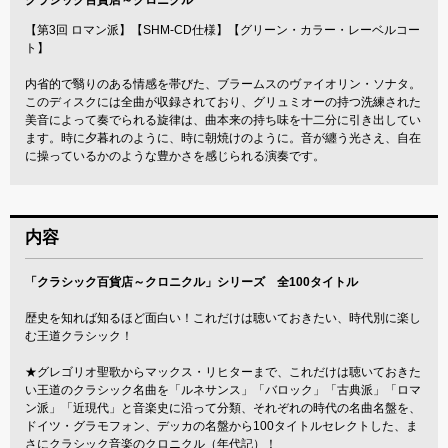
【第3回 ロマン派】【SHM-CD仕様】【グリーン・カラー・レーベルコー
ト】
内省的で翳りのある情感を帯びた、ブラームスのヴァイオリン・ソナタ。
このディスクには全曲が収録されており、グリュミオーの持つ洗練された
美音によって奏でられる旋律は、曲本来の持ち味を十二分に引き出してい
ます。時に夕暮れのように、時に朝焼けのように。音が纏う光さえ、自在
に操っているかのような豊かさを感じられる演奏です。
内容
「クラシック百貨店～クロニクル」シリーズ 全100タイトル
歴史を知れば知るほど面白い！これだけは聴いておきたい、時代別に楽し
む王道クラシック！
★グレゴリオ聖歌からマックス・リヒターまで、これだけは聴いておきた
い王道のクラシック名曲を「ルネサンス」「バロック」「古典派」「ロマ
ン派」「近現代」と音楽史に沿って分類、それぞれの時代の名曲名盤を、
ドイツ・グラモフォン、デッカの名盤から100タイトルセレクトした、ま
さにクラシック音楽のクロニクル（年代記）！