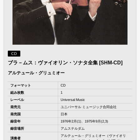
CD
ブラ－ムス：ヴァイオリン・ソナタ全集 [SHM-CD]
アルテュール・グリュミオー
フォーマット
CD
組み枚数
1
レーベル
Universal Music
発売元
ユニバーサル ミュージック合同会社
発売国
日本
録音年
1976年2月(1)、1975年9月(2,3)
録音場所
アムステルダム
アルテュール・グリュミオー（ヴァイオリ
演奏者