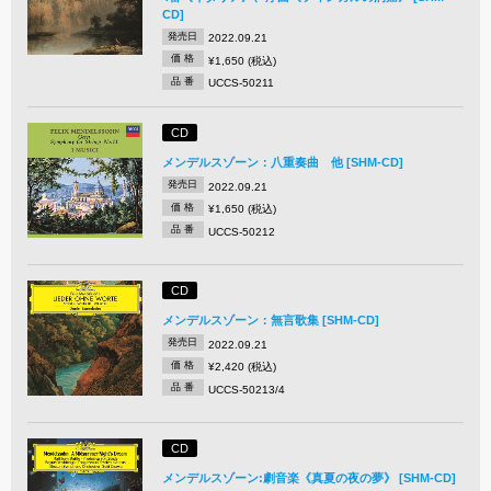
CD]
発売日
2022.09.21
価 格
¥1,650 (税込)
品 番
UCCS-50211
CD
メンデルスゾーン：八重奏曲 他 [SHM-CD]
発売日
2022.09.21
価 格
¥1,650 (税込)
品 番
UCCS-50212
CD
メンデルスゾーン：無言歌集 [SHM-CD]
発売日
2022.09.21
価 格
¥2,420 (税込)
品 番
UCCS-50213/4
CD
メンデルスゾーン:劇音楽《真夏の夜の夢》 [SHM-CD]