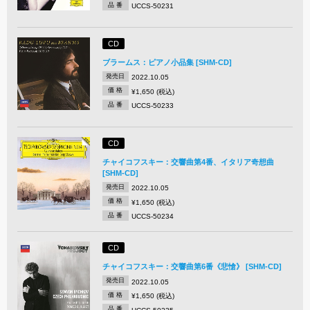
品 番
UCCS-50231
CD
ブラームス：ピアノ小品集 [SHM-CD]
発売日
2022.10.05
価 格
¥1,650 (税込)
品 番
UCCS-50233
CD
チャイコフスキー：交響曲第4番、イタリア奇想曲
[SHM-CD]
発売日
2022.10.05
価 格
¥1,650 (税込)
品 番
UCCS-50234
CD
チャイコフスキー：交響曲第6番《悲愴》 [SHM-CD]
発売日
2022.10.05
価 格
¥1,650 (税込)
品 番