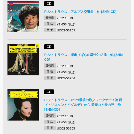
CD
R.シュトラウス：アルプス交響曲 他 [SHM-CD]
発売日
2022.10.19
価 格
¥1,650 (税込)
品 番
UCCS-50253
CD
R.シュトラウス：楽劇《ばらの騎士》組曲 他 [SHM-
CD]
発売日
2022.10.19
価 格
¥1,650 (税込)
品 番
UCCS-50254
CD
R.シュトラウス：4つの最後の歌／ワーグナー：楽劇
《トリスタンとイゾルデ》から 前奏曲と愛の死 他
[SHM-CD]
発売日
2022.10.19
価 格
¥1,650 (税込)
品 番
UCCS-50255