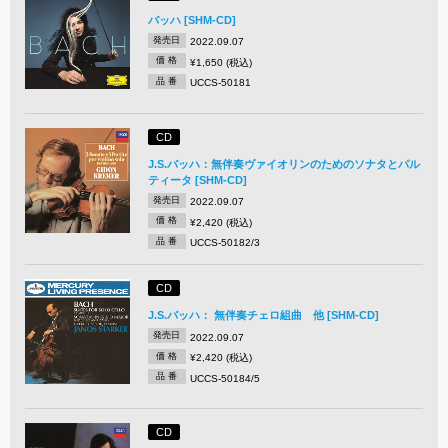
バッハ [SHM-CD]
発売日
2022.09.07
価 格
¥1,650 (税込)
品 番
UCCS-50181
CD
J.S.バッハ：無伴奏ヴァイオリンのためのソナタとパル
ティータ [SHM-CD]
発売日
2022.09.07
価 格
¥2,420 (税込)
品 番
UCCS-50182/3
CD
J.S.バッハ： 無伴奏チェロ組曲 他 [SHM-CD]
発売日
2022.09.07
価 格
¥2,420 (税込)
品 番
UCCS-50184/5
CD