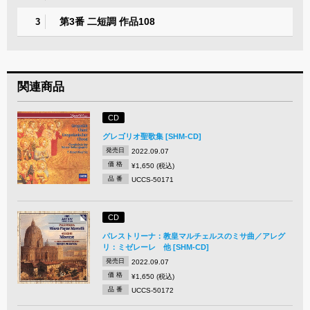
第3番 二短調 作品108
3
関連商品
CD
グレゴリオ聖歌集 [SHM-CD]
発売日
2022.09.07
価 格
¥1,650 (税込)
品 番
UCCS-50171
CD
パレストリーナ：教皇マルチェルスのミサ曲／アレグ
リ：ミゼレーレ 他 [SHM-CD]
発売日
2022.09.07
価 格
¥1,650 (税込)
品 番
UCCS-50172