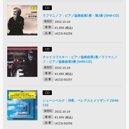
CD
ラフマニノフ：ピアノ協奏曲第1番・第2番 [SHM-CD]
発売日
2022.10.19
価 格
¥1,650 (税込)
品 番
UCCS-50256
CD
チャイコフスキー：ピアノ協奏曲第1番／ラフマニノ
フ：ピアノ協奏曲第3番 [SHM-CD]
発売日
2022.10.19
価 格
¥1,650 (税込)
品 番
UCCS-50257
CD
シェーンベルク：浄夜、ペレアスとメリザンド [SHM-
CD]
発売日
2022.10.19
価 格
¥1,650 (税込)
品 番
UCCS-50258