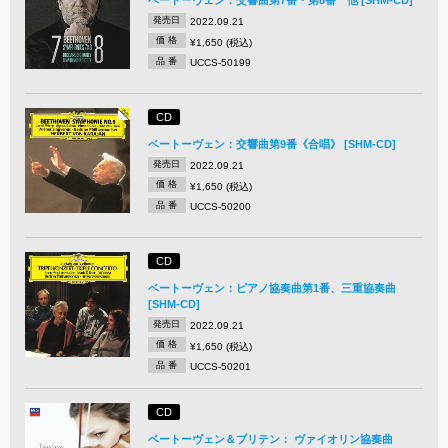
発売日
2022.09.21
価 格
¥1,650 (税込)
品 番
UCCS-50199
CD
ベートーヴェン：交響曲第9番《合唱》 [SHM-CD]
発売日
2022.09.21
価 格
¥1,650 (税込)
品 番
UCCS-50200
CD
ベートーヴェン：ピアノ協奏曲第1番、三重協奏曲
[SHM-CD]
発売日
2022.09.21
価 格
¥1,650 (税込)
品 番
UCCS-50201
CD
ベートーヴェン＆ブリテン： ヴァイオリン協奏曲