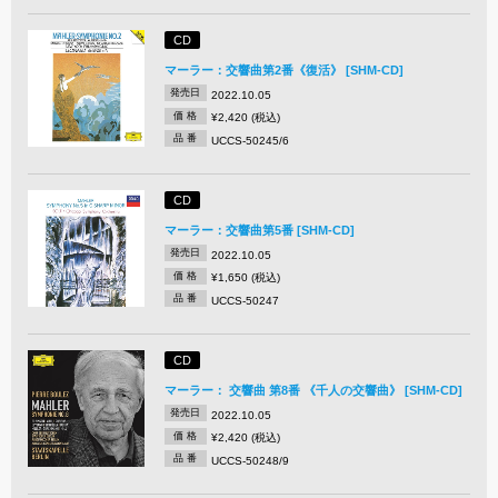
CD
マーラー：交響曲第2番《復活》 [SHM-CD]
発売日
2022.10.05
価 格
¥2,420 (税込)
品 番
UCCS-50245/6
CD
マーラー：交響曲第5番 [SHM-CD]
発売日
2022.10.05
価 格
¥1,650 (税込)
品 番
UCCS-50247
CD
マーラー： 交響曲 第8番 《千人の交響曲》 [SHM-CD]
発売日
2022.10.05
価 格
¥2,420 (税込)
品 番
UCCS-50248/9