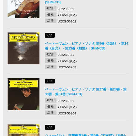
[SHM-CD]
発売日
2022.09.21
価 格
¥1,650 (税込)
品 番
UCCS-50202
CD
ベートーヴェン：ピアノ・ソナタ 第8番《悲愴》・第14
番《月光》・第23番《熱情》 [SHM-CD]
発売日
2022.09.21
価 格
¥1,650 (税込)
品 番
UCCS-50203
CD
ベートーヴェン：ピアノ・ソナタ 第27番・第28番・第
30番・第31番 [SHM-CD]
発売日
2022.09.21
価 格
¥1,650 (税込)
品 番
UCCS-50204
CD
シューベルト：交響曲第5番・第8番《未完成》 [SHM-