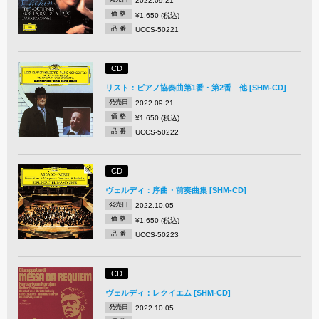
2022.09.21
価 格
¥1,650 (税込)
品 番
UCCS-50221
CD
リスト：ピアノ協奏曲第1番・第2番 他 [SHM-CD]
発売日
2022.09.21
価 格
¥1,650 (税込)
品 番
UCCS-50222
CD
ヴェルディ：序曲・前奏曲集 [SHM-CD]
発売日
2022.10.05
価 格
¥1,650 (税込)
品 番
UCCS-50223
CD
ヴェルディ：レクイエム [SHM-CD]
発売日
2022.10.05