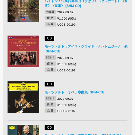
ハイドン：弦楽四重奏曲《ひばり》《セレナード》《五
度》《皇帝》 [SHM-CD]
発売日
2022.09.07
価 格
¥1,650 (税込)
品 番
UCCS-50190
CD
モーツァルト：アイネ・クライネ・ナハトムジーク 他
[SHM-CD]
発売日
2022.09.07
価 格
¥1,650 (税込)
品 番
UCCS-50191
CD
モーツァルト：オペラ序曲集 [SHM-CD]
発売日
2022.09.07
価 格
¥1,650 (税込)
品 番
UCCS-50192
CD