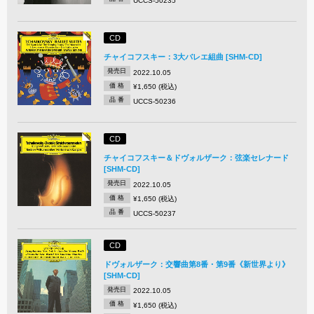
UCCS-50235
CD
チャイコフスキー：3大バレエ組曲 [SHM-CD]
発売日
2022.10.05
価 格
¥1,650 (税込)
品 番
UCCS-50236
CD
チャイコフスキー＆ドヴォルザーク：弦楽セレナード
[SHM-CD]
発売日
2022.10.05
価 格
¥1,650 (税込)
品 番
UCCS-50237
CD
ドヴォルザーク：交響曲第8番・第9番《新世界より》
[SHM-CD]
発売日
2022.10.05
価 格
¥1,650 (税込)