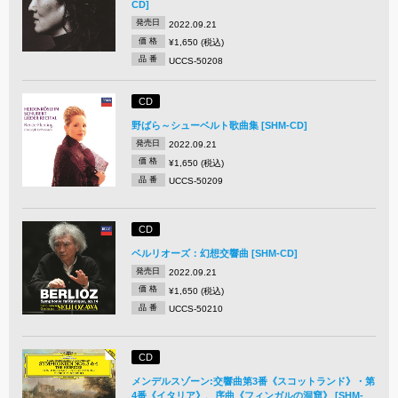
CD]
発売日
2022.09.21
価 格
¥1,650 (税込)
品 番
UCCS-50208
CD
野ばら～シューベルト歌曲集 [SHM-CD]
発売日
2022.09.21
価 格
¥1,650 (税込)
品 番
UCCS-50209
CD
ベルリオーズ：幻想交響曲 [SHM-CD]
発売日
2022.09.21
価 格
¥1,650 (税込)
品 番
UCCS-50210
CD
メンデルスゾーン:交響曲第3番《スコットランド》・第
4番《イタリア》、序曲《フィンガルの洞窟》 [SHM-