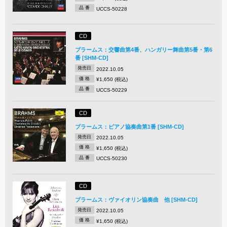
品 番
UCCS-50228
CD
ブラームス：交響曲第4番、ハンガリー舞曲第5番・第6
番 [SHM-CD]
発売日
2022.10.05
価 格
¥1,650 (税込)
品 番
UCCS-50229
CD
ブラームス：ピアノ協奏曲第1番 [SHM-CD]
発売日
2022.10.05
価 格
¥1,650 (税込)
品 番
UCCS-50230
CD
ブラームス：ヴァイオリン協奏曲 他 [SHM-CD]
発売日
2022.10.05
価 格
¥1,650 (税込)