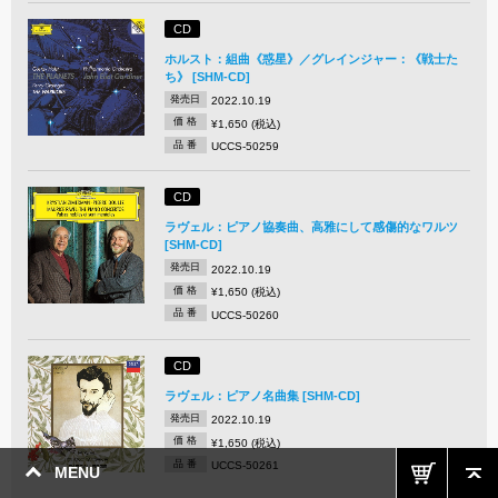
CD
ホルスト：組曲《惑星》／グレインジャー：《戦士た
ち》 [SHM-CD]
発売日
2022.10.19
価 格
¥1,650 (税込)
品 番
UCCS-50259
CD
ラヴェル：ピアノ協奏曲、高雅にして感傷的なワルツ
[SHM-CD]
発売日
2022.10.19
価 格
¥1,650 (税込)
品 番
UCCS-50260
CD
ラヴェル：ピアノ名曲集 [SHM-CD]
発売日
2022.10.19
価 格
¥1,650 (税込)
品 番
UCCS-50261
MENU