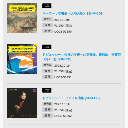
CD
マーラー：交響曲《大地の歌》 [SHM-CD]
発売日
2022.10.05
価 格
¥1,650 (税込)
品 番
UCCS-50250
CD
ドビュッシー：牧神の午後への前奏曲、夜想曲、交響詩
《海》 他 [SHM-CD]
発売日
2022.10.19
価 格
¥1,650 (税込)
品 番
UCCS-50251
CD
ドビュッシー： ピアノ名曲集 [SHM-CD]
発売日
2022.10.19
価 格
¥1,650 (税込)
品 番
UCCS-50252