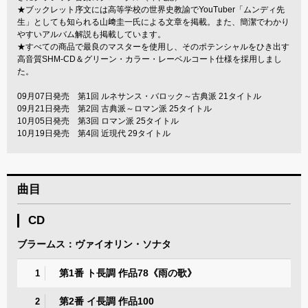
★ブックレット序文には高等学校の世界史教諭でYouTuber「ムンディ先
生」としても知られる山﨑圭一氏による文章を掲載。また、簡潔でわかり
やすいアルバム解説も掲載しています。
★すべての商品で最良のマスターを使用し、そのポテンシャルをひき出す
高音質SHM-CD＆グリーン・カラー・レーベルコート仕様を採用しまし
た。
09月07日発売 第1回 ルネサンス・バロック～古典派 21タイトル
09月21日発売 第2回 古典派～ロマン派 25タイトル
10月05日発売 第3回 ロマン派 25タイトル
10月19日発売 第4回 近現代 29タイトル
曲目
CD
ブラームス：ヴァイオリン・ソナタ
第1番 ト長調 作品78《雨の歌》
1
第2番 イ長調 作品100
2