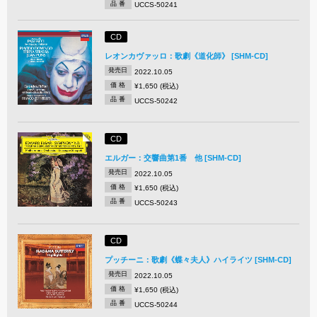
品 番
UCCS-50241
CD
レオンカヴァッロ：歌劇《道化師》 [SHM-CD]
発売日
2022.10.05
価 格
¥1,650 (税込)
品 番
UCCS-50242
CD
エルガー：交響曲第1番 他 [SHM-CD]
発売日
2022.10.05
価 格
¥1,650 (税込)
品 番
UCCS-50243
CD
プッチーニ：歌劇《蝶々夫人》ハイライツ [SHM-CD]
発売日
2022.10.05
価 格
¥1,650 (税込)
品 番
UCCS-50244