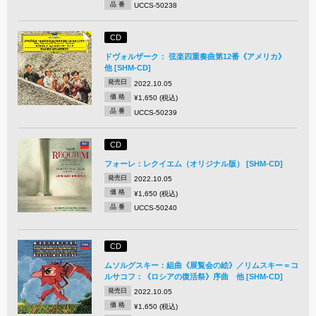
品 番
UCCS-50238
CD
ドヴォルザーク： 弦楽四重奏曲第12番《アメリカ》
他 [SHM-CD]
発売日
2022.10.05
価 格
¥1,650 (税込)
品 番
UCCS-50239
CD
フォーレ：レクイエム（オリジナル版） [SHM-CD]
発売日
2022.10.05
価 格
¥1,650 (税込)
品 番
UCCS-50240
CD
ムソルグスキー：組曲《展覧会の絵》／リムスキー＝コ
ルサコフ：《ロシアの復活祭》序曲 他 [SHM-CD]
発売日
2022.10.05
価 格
¥1,650 (税込)