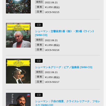
発売日
2022.09.21
価 格
¥1,650 (税込)
品 番
UCCS-50215
CD
シューマン：交響曲第1番《春》・第3番《ライン》
[SHM-CD]
発売日
2022.09.21
価 格
¥1,650 (税込)
品 番
UCCS-50216
CD
シューマン＆グリーグ：ピアノ協奏曲 [SHM-CD]
発売日
2022.09.21
価 格
¥1,650 (税込)
品 番
UCCS-50217
CD
シューマン：子供の情景、クライスレリアーナ、フモレ
スケ [SHM-CD]