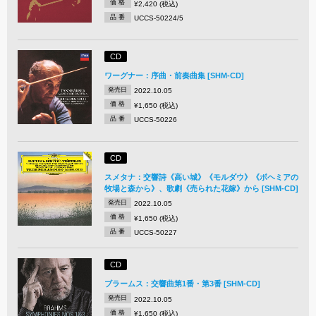
価 格
¥2,420 (税込)
品 番
UCCS-50224/5
CD
ワーグナー：序曲・前奏曲集 [SHM-CD]
発売日
2022.10.05
価 格
¥1,650 (税込)
品 番
UCCS-50226
CD
スメタナ：交響詩《高い城》《モルダウ》《ボヘミアの
牧場と森から》、歌劇《売られた花嫁》から [SHM-CD]
発売日
2022.10.05
価 格
¥1,650 (税込)
品 番
UCCS-50227
CD
ブラームス：交響曲第1番・第3番 [SHM-CD]
発売日
2022.10.05
価 格
¥1,650 (税込)