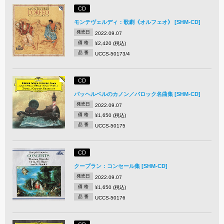
CD
モンテヴェルディ：歌劇《オルフェオ》 [SHM-CD]
発売日
2022.09.07
価 格
¥2,420 (税込)
品 番
UCCS-50173/4
CD
パッヘルベルのカノン／バロック名曲集 [SHM-CD]
発売日
2022.09.07
価 格
¥1,650 (税込)
品 番
UCCS-50175
CD
クープラン：コンセール集 [SHM-CD]
発売日
2022.09.07
価 格
¥1,650 (税込)
品 番
UCCS-50176