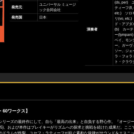
(ds, per
ユニバーサル ミュージ
発売元
ティーフ(fl, 
ック合同会社
etc.) ソ
発売国
日本
リ(vo, et
ド・アブダ
演奏者
(b) カー
ー(tympa
ベイ、モン
ー、ガーヴ
ソー、ジェ
ラ・フォラ
ト・クラウダー
・60ワークス】
シリーズの最終作にして、自ら「最高の出来」と自負する野心作。『オージ
004/05)、および本作はブレイキーがリズムへの探求と挑戦を続けた成果だ。こ
のドラムが炸裂。ユセフ・ラティーフが紡ぐ素朴な旋律がサウンドをエスニ