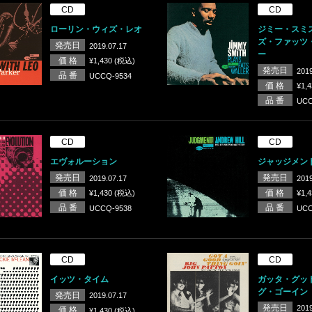
CD
CD
ローリン・ウィズ・レオ
ジミー・スミ
ズ・ファッツ
発売日
2019.07.17
ー
価 格
¥1,430 (税込)
発売日
2019
品 番
UCCQ-9534
価 格
¥1,
品 番
UCC
CD
CD
エヴォルーション
ジャッジメン
発売日
発売日
2019.07.17
2019
価 格
価 格
¥1,430 (税込)
¥1,
品 番
品 番
UCCQ-9538
UCC
CD
CD
イッツ・タイム
ガッタ・グッ
グ・ゴーイン
発売日
2019.07.17
発売日
2019
価 格
¥1,430 (税込)