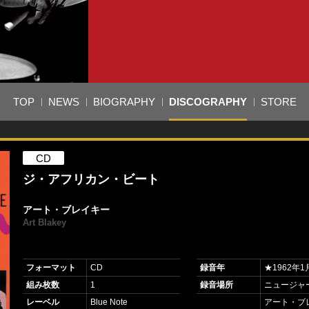
TOP
NEWS
BIOGRAPHY
DISCOGRAPHY
STORE
CD
ジ・アフリカン・ビート
アート・ブレイキー
Art Blakey
フォーマット
CD
録音年
★1962年1
組み枚数
1
録音場所
ニュージャ
レーベル
Blue Note
アート・ブ