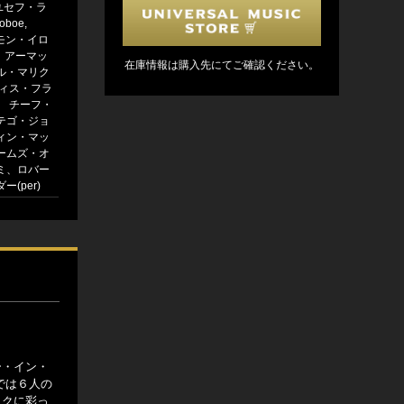
) ユセフ・ラ
oboe,
ロモン・イロ
c.) アーマッ
在庫情報は購入先にてご確認ください。
ル・マリク
ティス・フラ
ni) チーフ・
テゴ・ジョ
ィン・マッ
ームズ・オ
ミ、ロバー
(per)
ー・イン・
こでは６人の
ックに彩っ