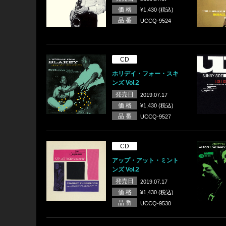
価 格
¥1,430 (税込)
品 番
UCCQ-9524
CD
ホリデイ・フォー・スキ
ンズ Vol.2
発売日
2019.07.17
価 格
¥1,430 (税込)
品 番
UCCQ-9527
CD
アップ・アット・ミント
ンズ Vol.2
発売日
2019.07.17
価 格
¥1,430 (税込)
品 番
UCCQ-9530