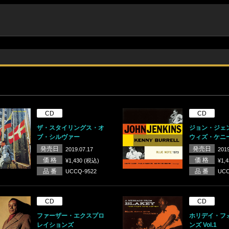
CD
CD
ザ・スタイリングス・オ
ジョン・ジェ
ブ・シルヴァー
ウィズ・ケニ
発売日
発売日
2019.07.17
2019
価 格
価 格
¥1,430 (税込)
¥1,
品 番
品 番
UCCQ-9522
UCC
CD
CD
ファーザー・エクスプロ
ホリデイ・フ
レイションズ
ンズ Vol.1