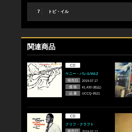
7
トビ・イル
関連商品
CD
ケニー・バレルVol.2
発売日
2019.07.17
価 格
¥1,430 (税込)
品 番
UCCQ-9521
CD
クリフ・クラフト
発売日
2019.07.17