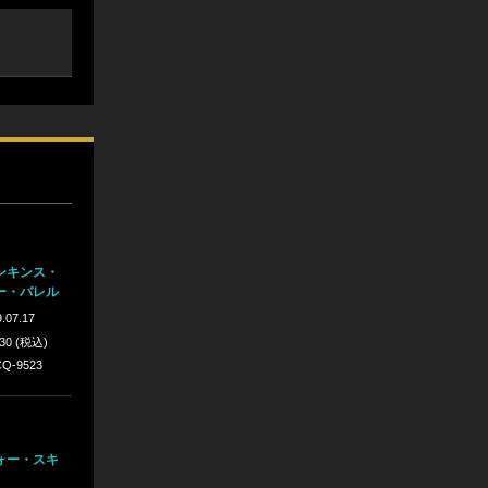
ンキンス・
ー・バレル
.07.17
430 (税込)
Q-9523
ォー・スキ