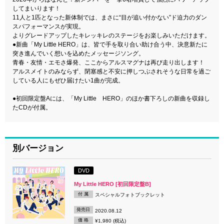
してまいります！
11人と1匹となった新体制では、まさに“目が追い付かない”ド迫力のダン
スパフォーマンスが実現。
よりグレードアップしたキレッキレのステージをお楽しみいただけます。
●新曲「My Little HERO」は、皆で手を取り合い助け合う中、決意新たに
突き進んでいく想いを込めたメッセージソング。
青春・友情・エモさ爆発、ここからアルスマグナは再び走り出します！
アルスメイトのみならず、閉塞感と不安に押しつぶされそうな日常を過ご
している人にもぜひ届けたい1曲が完成。
●初回限定盤Aには、「My Little HERO」のほか書下ろしの新曲を収録し
たCDが付属。
別バージョン
DVD
My Little HERO [初回限定盤B]
付 属
スペシャルフォトブックレット
発売日
2020.08.12
価 格
¥1,980 (税込)