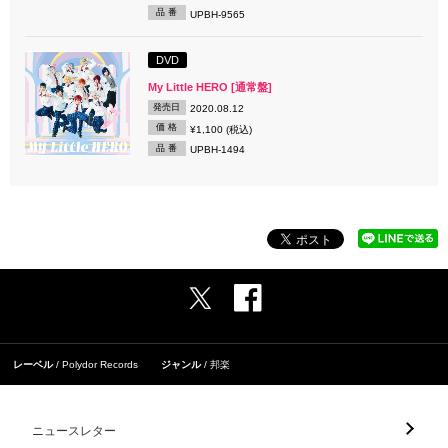
品 番
UPBH-9565
DVD
My Little HERO [通常盤]
発売日
2020.08.12
価 格
¥1,100 (税込)
品 番
UPBH-1494
レーベル
Polydor Records
ジャンル
邦楽
ニュースレター