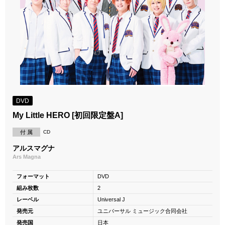
DVD
My Little HERO [初回限定盤A]
付 属
CD
アルスマグナ
Ars Magna
フォーマット
DVD
組み枚数
2
レーベル
Universal J
発売元
ユニバーサル ミュージック合同会社
発売国
日本