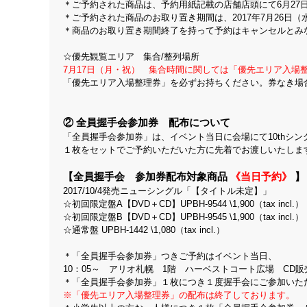
＊ご予約された商品は、予約用紙記載の店舗店頭にて6月27
＊ご予約された商品のお取り置き期間は、2017年7月26日
＊商品のお取り置き期間終了を持って予約はキャンセルとみ
☆優先観覧エリア 集合/整列場所
7月17日（月・祝） 集合時間に関しては「優先エリア入
「優先エリア入場整理券」を必ずお持ちください。券なき場
② 全員握手会参加券 配布について
「全員握手会参加券」は、イベント当日に会場にて10thシ
１枚をセットでご予約いただいた方に先着でお渡しいたしま
【全員握手会 参加券配布対象商品
《当日予約》
】
2017/10/4発売ニューシングル「【タイトル未定】」
☆初回限定盤A【DVD＋CD】UPBH-9544 \1,900（tax inc
☆初回限定盤B【DVD＋CD】UPBH-9545 \1,900（tax inc
☆通常盤 UPBH-1442 \1,080（tax incl.）
＊「全員握手会参加券」つきご予約はイベント当日、
10：05～ アリオ札幌 1階 ハーベストコート広場 CD
＊「全員握手会参加券」１枚につき１度握手会にご参加いた
※「優先エリア入場整理券」の配布は終了しております。