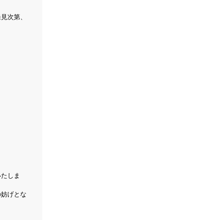
発見次第、
いたしま
の妨げとな