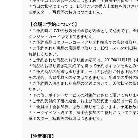
＊小学生以上の方お一人様につき１枚「全員握手会参加券」
＊当日の状況によっては、1会計ごとの購入上限数を設けさ
※ポスター、写真等の特典はつきません。
【会場ご予約について】
＊ご予約時にDVDの枚数分の金額が内金として必要です。全
クレジットカードは使用できません。
＊ご予約商品はタワーレコードアリオ札幌店での店頭引取り、
＊ご予約された商品の店頭受け取りは、10/3（火）夕方以降
お越しください。
＊ご予約された商品のお取り置き期間は、2017年11月1日
＊商品のお取り置き期間終了を持って予約はキャンセルとみ
＊ご予約商品の配送も承ります。一回のお会計に付き上記の
その場合、店頭受取への変更はできません。配送での受付の
＊ご予約購入頂きました商品の発送において、天候状況の影
ださい。
＊その他、ポイントサービスの対象外とさせて頂いておりま
＊ご予約受付終了後の返金、および商品変更・返品は一切で
＊「全員握手会参加券」は数に限りがございます。予定枚数
＊トークイベント終了後、握手会参加のご整列についてご案
※ポスター、写真等の特典はつきません。
【注意事項】