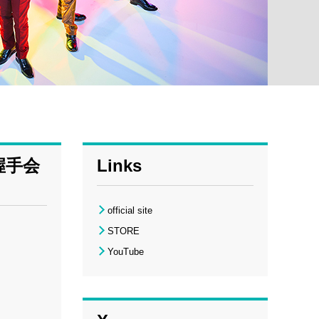
握手会
Links
official site
STORE
YouTube