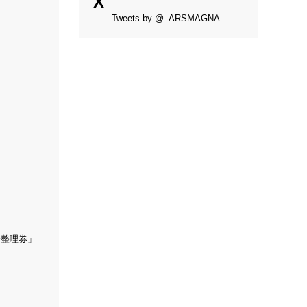
X
Tweets by @_ARSMAGNA_
場整理券」