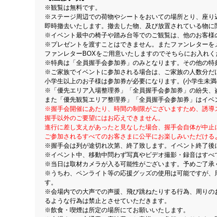
※観覧は無料です。
※ステージ周辺での荷物やシートをおいての場所とり、座り
即時撤去いたします。撤去した物、及び放置されている物に
※イベント最中の椅子や踏み台等でのご観覧は、他のお客様
※プレゼントを渡すことはできません。またファンレターを
ファンレターBOXをご用意いたしますのでそちらにお入れく
※特典は「全員握手会参加券」のみとなります。その他の特
※ご家族でイベントに参加される場合は、ご家族の人数分だ
小学生以上のお子様は参加券が必要になります。(小学生未満
※「優先エリア入場整理券」「全員握手会参加券」の紛失、
また「優先観覧エリア整理券」「全員握手会参加券」はイベ
※握手会開催にあたり、時間の制限がございますため、誘導
握手以外のご要望にはお応えできません。
進行に差し支えがあったと見なした場合、握手会自体が中止
ご参加されるすべてのお客さまに公平にお楽しみいただける
※握手会は列が途切れ次第、終了致します。イベント終了後
※イベント中、移動中問わず写真やビデオ撮影・録音はすべ
※当日は取材カメラが入る可能性がございます。予めご了承
※うちわ、ペンライト等の応援グッズの使用は可能ですが、
す。
※会場内での大声での声援、飛び跳ねたりする行為、周りの
るような行為は禁止とさせていただきます。
※飲食・喫煙は所定の場所にてお願いいたします。