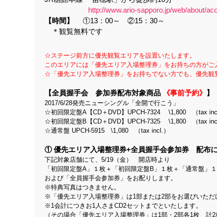
http://www.ario-sapporo.jp/web/about/ac
【時間】
①13：00～ ②15：30～
＊観覧無料です
☆ステージ前方に優先観覧エリアを設置いたします。
このエリアには「優先エリア入場整理券」をお持ちの方がご
☆「優先エリア入場整理券」をお持ちでない方でも、優先観
【全員握手会 参加券配布対象商品
《事前予約》
】
2017/6/28発売ニューシングル「全開で行こう」
☆初回限定盤A【CD＋DVD】UPCH-7324 \1,800 （tax 
☆初回限定盤B【CD＋DVD】UPCH-7325 \1,800 （tax 
☆通常盤 UPCH-5915 \1,080 （tax incl.）
① 優先エリア入場整理券+全員握手会参加券 配布
下記対象店舗にて、5/19（金） 開店時より
「初回限定盤A」１枚＋「初回限定盤B」１枚＋「通常盤」
および「全員握手会参加券」をお配りします。
※特典写真はつきません。
※「優先エリア入場整理券」は1部または2部をお選びいただ
※1会計につきお1人さまCD2セットまでといたします。
（その場合「優先エリア入場整理券」は1部・2部各1枚 計