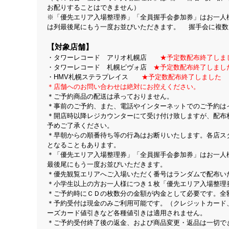
お配りすることはできません）
※「優先エリア入場整理券」「全員握手会参加券」はお一人
は列最後尾にもう一度お並びいただきます。 握手会に複数
【対象店舗】
・タワーレコード アリオ札幌店
★予定数配布終了しま
・タワーレコード 札幌ピヴォ店
★予定数配布終了しまし
・HMV札幌ステラプレイス
★予定数配布終了しました
＊店舗へのお問い合わせは絶対にお控えください。
＊ご予約商品の配送は承っておりません。
＊事前のご予約、また、電話やインターネットでのご予約は
＊開店時以降レジカウンターにて受け付け致しますが、配布
予めご了承ください。
＊早朝からの順番待ち等の行為はお断りいたします。各店ス
となることもあります。
＊「優先エリア入場整理券」「全員握手会参加券」はお一人
最後尾にもう一度お並びいただきます。
＊優先観覧エリアへご入場いただく番号はランダムで配布い
＊小学生以上の方お一人様につき１枚「優先エリア入場整理
＊ご予約時にＣＤの枚数分の金額が内金として必要です。全
＊予約受付は現金のみご利用可能です。（クレジットカード
ーズカード値引きなど各種値引きは適用されません。
＊ご予約受付終了後の返金、および商品変更・返品は一切で