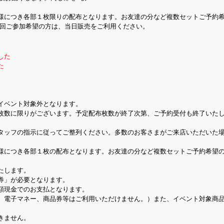
様につき各部１枚限りの配布となります。お友達の分など複数セットご予約
回ご参加希望の方は、当日販売をご利用ください。
した
た
イベント対象外となります。
枚数に限りがございます。予定配布枚数が終了次第、ご予約受付も終了いた
タッフの指示に従ってご整列ください。多数のお客さまがご来店いただいた
様につき各部１枚の配布となります。お友達の分など複数セットご予約希望
たします。
券」が必要となります。
額現金でのお支払となります。
、電子マネー、商品券等はご利用いただけません。）また、イベント対象商
きません。