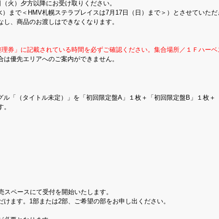
日（火）夕方以降にお受け取りください。
（水）まで＜HMV札幌ステラプレイスは7月17日（日）まで＞）とさせていた
なし、商品のお渡しはできなくなります。
場整理券」に記載されている時間を必ずご確認ください。集合場所／１Ｆハーベ
合は優先エリアへのご案内ができません。
ングル「（タイトル未定）」を「初回限定盤A」１枚＋「初回限定盤B」１枚＋
す。
l.）
l.）
販売スペースにて受付を開始いたします。
だけます。1部または2部、ご希望の部をお申し出ください。