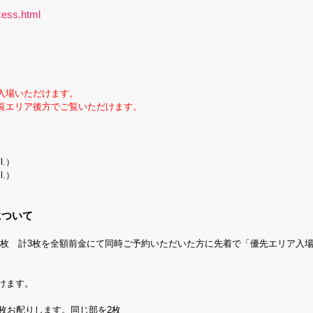
cess.html
入場いただけます。
覧エリア後方でご覧いただけます。
incl.）
incl.）
について
１枚 計3枚を全額前金にて同時ご予約いただいた方に先着で「優先エリア入
けます。
2枚お配りします。同じ部を2枚