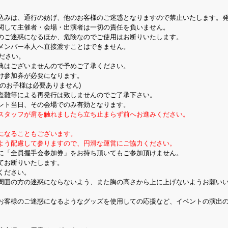
込みは、通行の妨げ、他のお客様のご迷惑となりますので禁止いたします。
関して主催者・会場・出演者は一切の責任を負いません。
のご迷惑になるほか、危険なのでご使用はお断りいたします。
メンバー本人へ直接渡すことはできません。
ださい。
典はございませんので予めご了承ください。
け参加券が必要になります。
のお子様は必要ありません)
盗難等による再発行は致しませんのでご了承下さい。
ント当日、その会場でのみ有効となります。
スタッフが肩を触れましたら立ち止まらず前へお進みください。
になることもございます。
よう配慮して参りますので、円滑な運営にご協力ください。
に「全員握手会参加券」をお持ち頂いてもご参加頂けません。
てお断りいたします。
ください。
周囲の方の迷惑にならないよう、また胸の高さから上に上げないようお願い
お客様のご迷惑になるようなグッズを使用しての応援など、イベントの演出