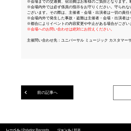
※会場までの交通費、宿泊費はお客様のご負担となります。
※会場内外では必ず係員の指示をお守りください。守られな
ございます。その際は、主催者・会場・出演者は一切の責任
※会場内外で発生した事故・盗難は主催者・会場・出演者は
※都合によりイベントの内容変更や中止がある場合がござい
※会場へのお問い合わせは絶対にお控えください。
主催問い合わせ先：ユニバーサル ミュージック カスタマー
（平日 １０：
前の記事へ
レーベル
Polydor Records
ジャンル
邦楽