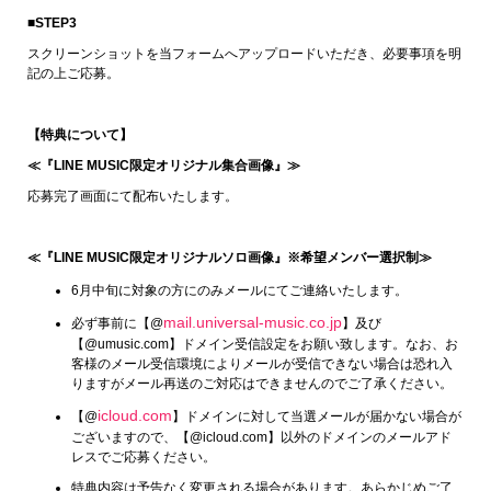
■STEP3
スクリーンショットを当フォームへアップロードいただき、必要事項を明
記の上ご応募。
【特典について】
≪『LINE MUSIC限定オリジナル集合画像』≫
応募完了画面にて配布いたします。
≪『LINE MUSIC限定オリジナルソロ画像』※希望メンバー選択制≫
6月中旬に対象の方にのみメールにてご連絡いたします。
mail.universal-music.co.jp
必ず事前に【@
】及び
【@umusic.com】ドメイン受信設定をお願い致します。なお、お
客様のメール受信環境によりメールが受信できない場合は恐れ入
りますがメール再送のご対応はできませんのでご了承ください。
icloud.com
【@
】ドメインに対して当選メールが届かない場合が
ございますので、【@icloud.com】以外のドメインのメールアド
レスでご応募ください。
特典内容は予告なく変更される場合があります。あらかじめご了