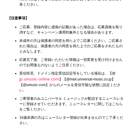
承ください。
【注意事項】
ご応募、登録内容に虚偽の記載があった場合は、応募資格を取り
消すなど、キャンペーン適用対象外となる場合があります。
未成年の方は保護者の同意を得た上でご応募ください。ご応募さ
れた場合は、保護者の方の同意を得た上でのご応募をされたもの
とみなします。
応募完了後、ご登録いただいた情報は一切変更を受け付けません
のでお間違えのないようご注意ください。
受信拒否、ドメイン指定受信設定等をしている場合は、【@
jp.umusic-online.com
】【@mail.universal-music.co.jp】
【@umusic.com】からのメールを受信可能な状態に設定くださ
い。
ご希望者のみユニバーサル ミュージックが配信するニュースレタ
ーに登録させていただきます。ニュースレターに関してはこちら
をご覧ください。
16歳未満の方はニュースレター登録が出来ませんのでご了承くだ
さい。