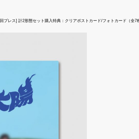
er. [通常盤・初回プレス] 計2形態セット購入特典：クリアポストカード/フォトカード（全