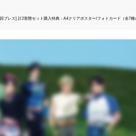
er. [通常盤・初回プレス] 計2形態セット購入特典：A4クリアポスター/フォトカード（全