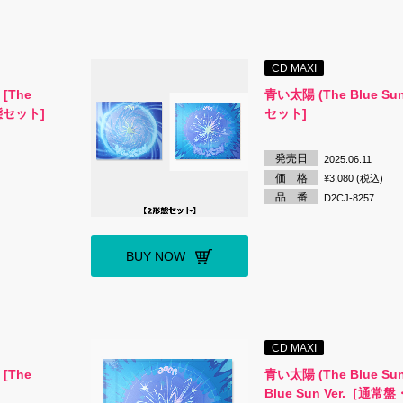
CD MAXI
 [The
青い太陽 (The Blue Su
態セット]
セット]
発売日
2025.06.11
価 格
¥3,080 (税込)
品 番
D2CJ-8257
BUY NOW
CD MAXI
 [The
青い太陽 (The Blue Sun
Blue Sun Ver.［通