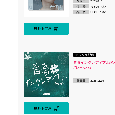
発売日
2026.03.18
価 格
¥1,595 (税込)
品 番
UPCH-7802
BUY NOW
デジタル配信
青春インクレディブル/M
(Remixes)
発売日
2025.11.15
BUY NOW