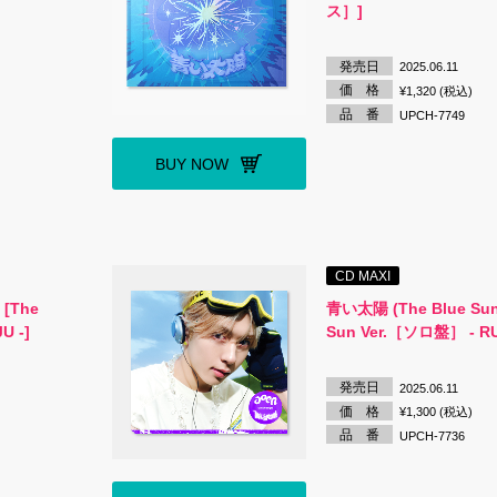
ス］]
発売日
2025.06.11
価 格
¥1,320 (税込)
品 番
UPCH-7749
BUY NOW
CD MAXI
 [The
青い太陽 (The Blue Sun
U -]
Sun Ver.［ソロ盤］ - RU
発売日
2025.06.11
価 格
¥1,300 (税込)
品 番
UPCH-7736