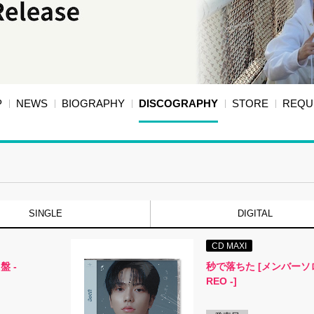
P
NEWS
BIOGRAPHY
DISCOGRAPHY
STORE
REQU
SINGLE
DIGITAL
CD MAXI
盤 -
秒で落ちた [メンバーソロ
REO -]