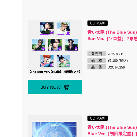
CD MAXI
青い太陽 (The Blue Sun)
Sun Ver.［ソロ盤］ 7形
発売日
2025.06.11
価 格
¥9,100 (税込)
品 番
D2CJ-8258
BUY NOW
CD MAXI
青い太陽 (The Blue Sun)
Blue Ver.［初回限定盤］]