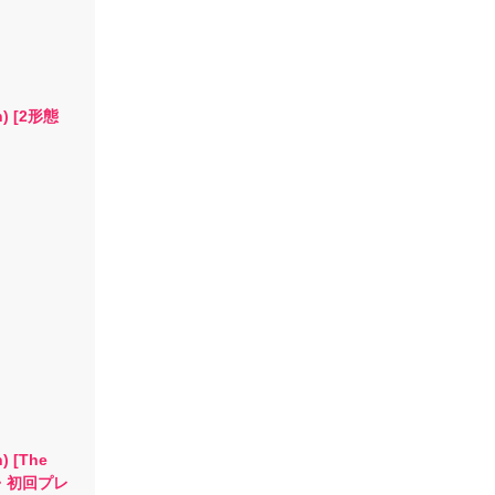
n) [2形態
) [The
常盤・初回プレ