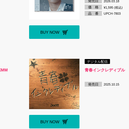
発売日
2026.03.18
価 格
¥1,595 (税込)
品 番
UPCH-7803
BUY NOW
デジタル配信
XMM
青春インクレディブル
発売日
2025.10.15
BUY NOW