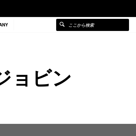
ANY
ジョビン