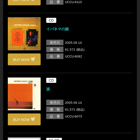
品 番
UCCU-9110
CD
イパネマの娘
発売日
2005.09.14
価 格
¥1,572 (税込)
品 番
UCCU-9082
BUY NOW
CD
波
発売日
2005.09.14
価 格
¥1,572 (税込)
品 番
UCCU-9075
BUY NOW