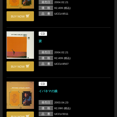
発売日
2004.02.21
価 格
¥2,409 (税込)
品 番
UCCU-9511
BUY NOW
CD
波
発売日
2004.02.21
価 格
¥2,409 (税込)
品 番
UCCU-9507
BUY NOW
CD
イパネマの娘
発売日
2003.04.23
価 格
¥2,090 (税込)
品 番
UCCU-5011
BUY NOW