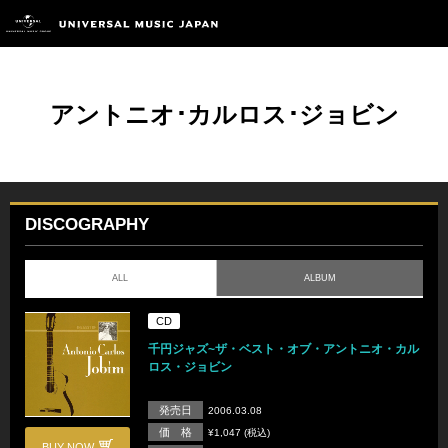
アントニオ･カルロス･ジョビン
DISCOGRAPHY
ALL
ALBUM
CD
千円ジャズ~ザ・ベスト・オブ・アントニオ・カル
ロス・ジョビン
発売日
2006.03.08
価 格
¥1,047 (税込)
BUY NOW