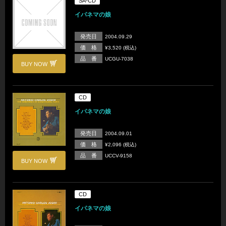
SA-CD
イパネマの娘
発売日
2004.09.29
価 格
¥3,520 (税込)
品 番
UCGU-7038
BUY NOW
CD
イパネマの娘
発売日
2004.09.01
価 格
¥2,096 (税込)
品 番
UCCV-9158
BUY NOW
CD
イパネマの娘