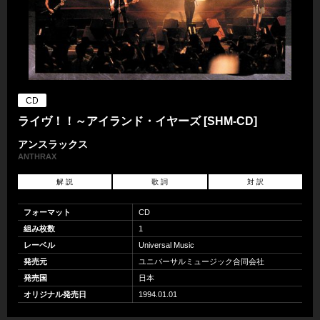
CD
ライヴ！！～アイランド・イヤーズ [SHM-CD]
アンスラックス
ANTHRAX
解 説
歌 詞
対 訳
フォーマット
CD
組み枚数
1
レーベル
Universal Music
発売元
ユニバーサルミュージック合同会社
発売国
日本
オリジナル発売日
1994.01.01