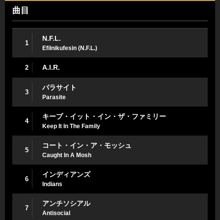
曲目
N.F.L.
1
Efilnikufesin (N.F.L.)
A.I.R.
2
パラサイト
3
Parasite
キープ・イット・イン・ザ・ファミリー
4
Keep It In The Family
コート・イン・ア・モッシュ
5
Caught In A Mosh
インディアンズ
6
Indians
アンチソシアル
7
Antisocial