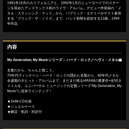
1991年10月のカリフォルニアと、1992年1月のニューヨークでのステー
ジを収めたアンスラックス初のライヴ・アルバム。デビュー作収録の「メ
タル・スラッシング・マッド」から、パブリック・エナミーがゲスト参加
する「ブリング・ザ・ノイズ」まで、バンド初期を総括する12曲。1994
年作品
内容
My Generation, My Musicシリーズ： ハード・ロック／ヘヴィ・メタル編
名盤だから、ちゃんと聴こう。
70年代ヴィンテージ・ハード・ロックの隠れた名盤から、80年代メタル
全盛期の大ヒット・アルバムまで、まだまだ残るHR/HMの重要作×全50タ
イトルを、ユニバーサル ミュージックの定盤シリーズ“My Generation, My
Music”に追加ラインナップ！
★SHM-CD仕様
★ジュエルケース
★解説・歌詞・対訳付