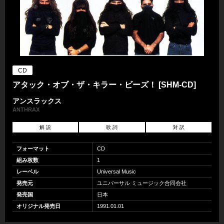
CD
アタック・オブ・ザ・キラー・ビーズ！ [SHM-CD]
アンスラックス
ANTHRAX
解 説
歌 詞
対 訳
フォーマット
CD
組み枚数
1
レーベル
Universal Music
発売元
ユニバーサル ミュージック合同会社
発売国
日本
オリジナル発売日
1991.01.01