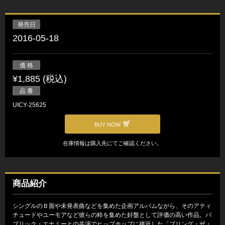
発売日
2016-05-18
価 格
¥1,885 (税込)
品 番
UICY-25625
BUY NOW
在庫情報は購入先にてご確認ください。
商品紹介
シングルのＢ面や未発表曲などを集めた企画アルバムながら、そのアティ
チュードやユーモアなど彼らの粋を集めた好盤として評価の高い作品。パ
ブリック・エナミーとの共演でヒップホップに接近した「ブリング・ザ・