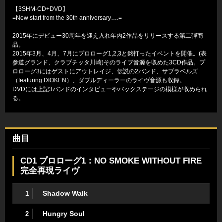
【3SHM-CD+DVD】
=New start from the 30th anniversary….=
2015年にデビュー30周年を迎え入れ年内2作品をリリースする第二弾商
品。
2015年3月、4月、7月にプロローグ1,2,3と銘打ったイベントを開催。(表
参道グランド、クラブチッタ川崎)そのライブ音源を収めた3CD作品。プ
ロローグ3にはゲストにアウトレイジ、伝説の2バンド、サブラベルズ
（featuring DIOKEN）、ダブルディーラーのライヴ音源も収録。
DVDには上記3バンドのインタビューやバックステージの模様が収められ
る。
曲目
CD1 プロローグ1：NO SMOKE WITHOUT FIRE
完全再現ライヴ
Shadow Walk
1
Hungry Soul
2