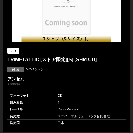
CD
TRIMETALLIC [ストア限定][S] [SHM-CD]
付 属
DVD,Tシャツ
アンセム
Anthem
フォーマット
CD
組み枚数
4
レーベル
Virgin Records
発売元
ユニバーサルミュージック合同会社
発売国
日本