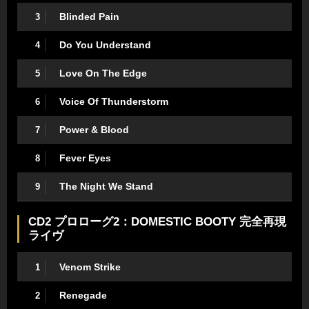
Blinded Pain
3
Do You Understand
4
Love On The Edge
5
Voice Of Thunderstorm
6
Power & Blood
7
Fever Eyes
8
The Night We Stand
9
CD2 プロローグ2：DOMESTIC BOOTY 完全再現
ライヴ
Venom Strike
1
Renegade
2