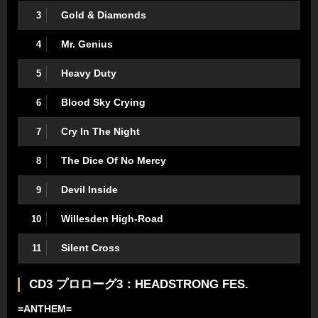
Gold & Diamonds
3
Mr. Genius
4
Heavy Duty
5
Blood Sky Crying
6
Cry In The Night
7
The Dice Of No Mercy
8
Devil Inside
9
Willesden High-Road
10
Silent Cross
11
CD3 プロローグ3：HEADSTRONG FES.
=ANTHEM=