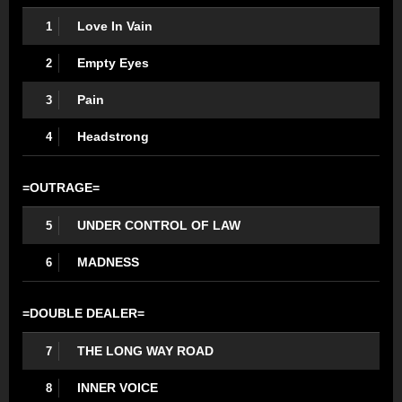
Love In Vain
1
Empty Eyes
2
Pain
3
Headstrong
4
=OUTRAGE=
UNDER CONTROL OF LAW
5
MADNESS
6
=DOUBLE DEALER=
THE LONG WAY ROAD
7
INNER VOICE
8