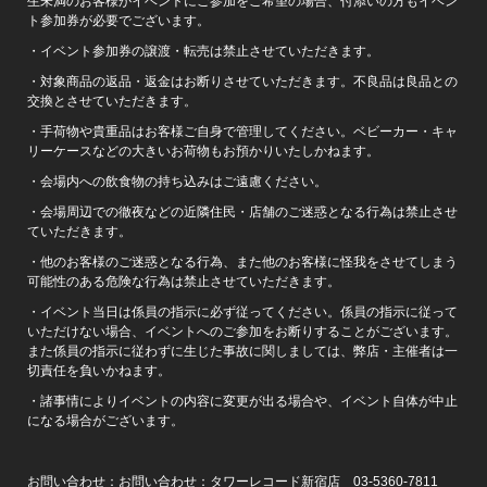
生未満のお客様がイベントにご参加をご希望の場合、付添いの方もイベン
ト参加券が必要でございます。
・イベント参加券の譲渡・転売は禁止させていただきます。
・対象商品の返品・返金はお断りさせていただきます。不良品は良品との
交換とさせていただきます。
・手荷物や貴重品はお客様ご自身で管理してください。ベビーカー・キャ
リーケースなどの大きいお荷物もお預かりいたしかねます。
・会場内への飲食物の持ち込みはご遠慮ください。
・会場周辺での徹夜などの近隣住民・店舗のご迷惑となる行為は禁止させ
ていただきます。
・他のお客様のご迷惑となる行為、また他のお客様に怪我をさせてしまう
可能性のある危険な行為は禁止させていただきます。
・イベント当日は係員の指示に必ず従ってください。係員の指示に従って
いただけない場合、イベントへのご参加をお断りすることがございます。
また係員の指示に従わずに生じた事故に関しましては、弊店・主催者は一
切責任を負いかねます。
・諸事情によりイベントの内容に変更が出る場合や、イベント自体が中止
になる場合がございます。
お問い合わせ：お問い合わせ：タワーレコード新宿店 03-5360-7811