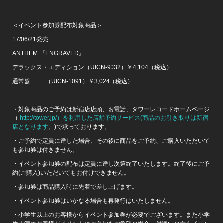
＜イベント参加券配布対象商品＞
17/06/21発売
ANTHEM 『ENGRAVED』
デラックス・エディション（UICN-9032）￥4,104（税込）
通常盤 （UICN-1091）￥3,024（税込）
・対象商品のご予約は新宿店店頭、お電話、タワーレコードホームページ
（
http://tower.jp/）を利用した店舗予約サービス(商品のお引き取りは新宿
店となります
。)で承っております。
・ご予約で定員に達した場合、その後に商品をご予約、ご購入いただいて
も参加券は付きません。
・イベント参加券の配布は定員に達し次第終了いたします。終了後にご予
約(ご購入)いただいてもお付けできません。
・参加券は商品購入時に先着で差し上げます。
・イベント参加券はいかなる場合も再発行はいたしません。
・小学生以上のお客様からイベント参加券が必要でございます。また小学