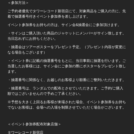
＜参加方法＞
ご予約者優先でタワーレコード新宿店にて、対象商品をご購入の方に、先
着で抽選番号付きイベント参加券を差し上げます。
イベント参加券をお持ちの方は、サイン会&抽選会にご参加頂けます。
・サインはご購入頂いた商品のジャケットにメンバーがサイン致します。
当日忘れずにお持ちください。
・抽選会はツアーポスターをプレゼント予定。（プレゼント内容が変更に
なる場合もございます）
・イベント券に記載の抽選番号をもとに、当日事前に抽選を行います。ご
当選したお客様には、サイン会にご参加の際にポスターをプレゼント致し
ます。
・抽選番号に関係なく、お越しのお客様より順番にご整列いただきます。
・抽選番号は、ランダムでの配布とさせていただきます。ご予約/ご購入
順ではございませんので予めご了承ください。
※予想を大きく上回るお客様が来場された場合、イベント参加券をお持ち
でないお客様は、会場への入場を制限させていただく場合がございます。
＜イベント参加券配布対象店舗＞
タワーレコード新宿店