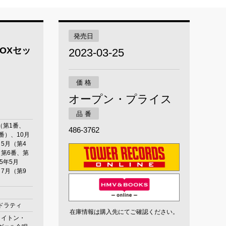
発売日
OXセッ
2023-03-25
価 格
オープン・プライス
品 番
月（第1番、
486-3762
番）、10月
5月（第4
（第6番、第
75年5月
7月（第9
ドラティ
在庫情報は購入先にてご確認ください。
ライトン・