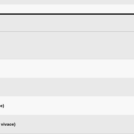
e)
 vivace)