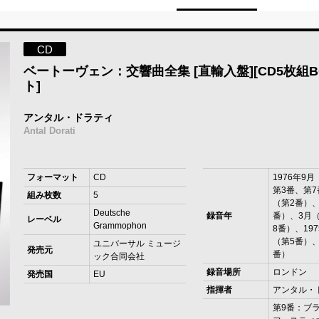
CD
ベートーヴェン：交響曲全集 [直輸入盤][CD5枚組B
ト]
アンタル・ドラティ
Antal Dorati
フォーマット
CD
1976年9
第3番、第7
組み枚数
5
（第2番）、
Deutsche
録音年
番）、3月
レーベル
Grammophon
8番）、19
（第5番）、
ユニバーサル ミュージ
発売元
番）
ック合同会社
録音場所
ロンドン
発売国
EU
指揮者
アンタル・
第9番：ブ