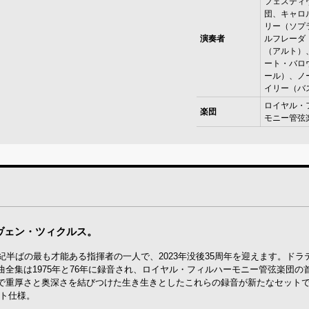
フェスティ
団、キャロ
リー（ソプ
演奏者
ルフレーダ
（アルト）
ート・バロ
ール）、ノ
イリー（バ
ロイヤル・
楽団
モニー管弦
ヴェン・ツィクルス。
紀半ばの最も才能ある指揮者の一人で、2023年没後35周年を迎えます。ドラ
全集は1975年と76年に録音され、ロイヤル・フィルハーモニー管弦楽団の
で重厚さと奥深さを結びつけた生き生きとしたこれらの録音が新たなセット
ット仕様。