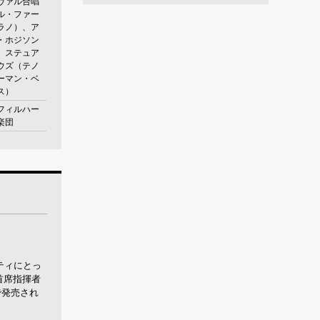
ヴァル合唱
ル・ファー
ラノ）、ア
・ホジソン
、ステュア
ウズ（テノ
ーマン・ベ
ス）
フィルハー
楽団
ティにとっ
首席指揮者
で発売され