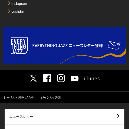
instagram
youtube
レーベル
USM JAPAN
ジャンル
洋楽
ニュースレター