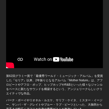
第62回グラミー賞で「最優秀ワールド・ミュージック・アルバム」を受賞
した『セリア』以来、2年振りとなるアルバム『Mother Nature』は、アフ
ロビートやアフロ・ポップ、ヒップホップやR&Bといった様々なジャンル
をベースに新たなサウンドを構築するという、アンジェリークらしいクリ
エイティヴな作品。
バーナ・ボーイやリオネル・ルエケ、サリフ・ケイタ、ミスター・イージ
ー、サンパ・ザ・グレイトやブルー・ラブ・ビーツといった、大御所から
若手まで幅広くアフリカ出身の豪華ゲストが参加している。