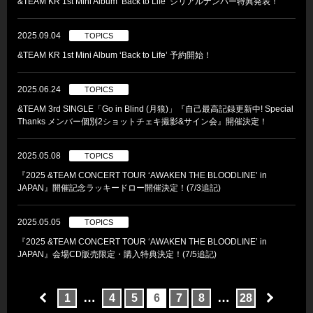
&TEAM KR 1st Mini Album ‘Back to Life’ シリアルナンバー特典発表！
2025.09.04
TOPICS
&TEAM KR 1st Mini Album ‘Back to Life’ 予約開始！
2025.06.24
TOPICS
&TEAM 3rd SINGLE「Go in Blind (月狼)」『自己最高記録更新中! Special
Thanks メンバー個別2ショットチェキ撮影&サイン会』開催決定！
2025.05.08
TOPICS
『2025 &TEAM CONCERT TOUR ‘AWAKEN THE BLOODLINE’ in
JAPAN』開催記念ラッキードロー開催決定！(7/3追記)
2025.05.05
TOPICS
『2025 &TEAM CONCERT TOUR ‘AWAKEN THE BLOODLINE’ in
JAPAN』会場CD販売限定・購入特典決定！(7/5追記)
…
…
1
4
5
6
7
8
28