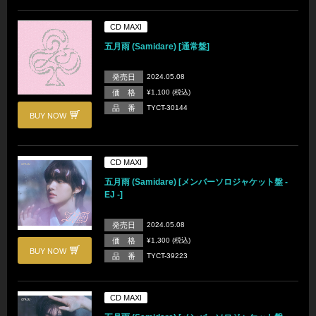
CD MAXI
五月雨 (Samidare) [通常盤]
発売日
2024.05.08
価 格
¥1,100 (税込)
品 番
TYCT-30144
BUY NOW
CD MAXI
五月雨 (Samidare) [メンバーソロジャケット盤 -
EJ -]
発売日
2024.05.08
価 格
¥1,300 (税込)
BUY NOW
品 番
TYCT-39223
CD MAXI