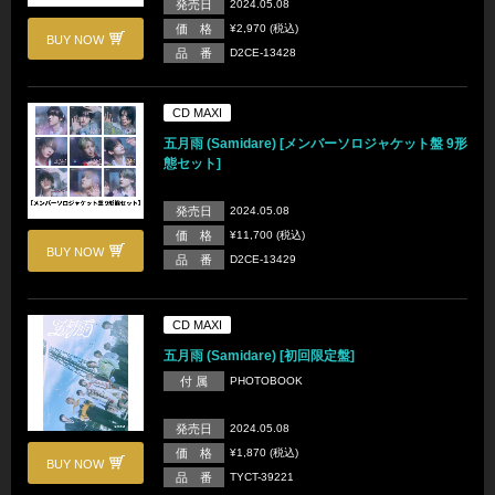
発売日
2024.05.08
価 格
¥2,970 (税込)
BUY NOW
品 番
D2CE-13428
CD MAXI
五月雨 (Samidare) [メンバーソロジャケット盤 9形
態セット]
発売日
2024.05.08
価 格
¥11,700 (税込)
BUY NOW
品 番
D2CE-13429
CD MAXI
五月雨 (Samidare) [初回限定盤]
付 属
PHOTOBOOK
発売日
2024.05.08
価 格
¥1,870 (税込)
BUY NOW
品 番
TYCT-39221