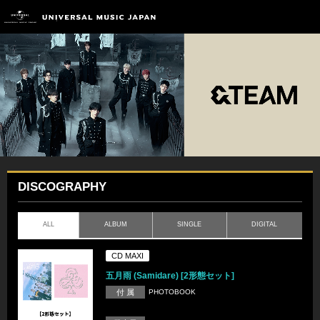
DISCOGRAPHY
ALL
ALBUM
SINGLE
DIGITAL
CD MAXI
五月雨 (Samidare) [2形態セット]
付 属
PHOTOBOOK