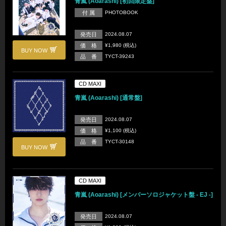
青嵐 (Aoarashi) [初回限定盤]
付 属
PHOTOBOOK
発売日
2024.08.07
価 格
¥1,980 (税込)
BUY NOW
品 番
TYCT-39243
CD MAXI
青嵐 (Aoarashi) [通常盤]
発売日
2024.08.07
価 格
¥1,100 (税込)
品 番
TYCT-30148
BUY NOW
CD MAXI
青嵐 (Aoarashi) [メンバーソロジャケット盤 - EJ -]
発売日
2024.08.07