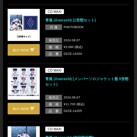
CD MAXI
青嵐 (Aoarashi) [2形態セット]
付 属
PHOTOBOOK
発売日
2024.08.07
価 格
¥3,080 (税込)
BUY NOW
品 番
D2CE-14204
CD MAXI
青嵐 (Aoarashi) [メンバーソロジャケット盤 9形態
セット]
発売日
2024.08.07
価 格
¥11,700 (税込)
BUY NOW
品 番
D2CE-14205
CD MAXI