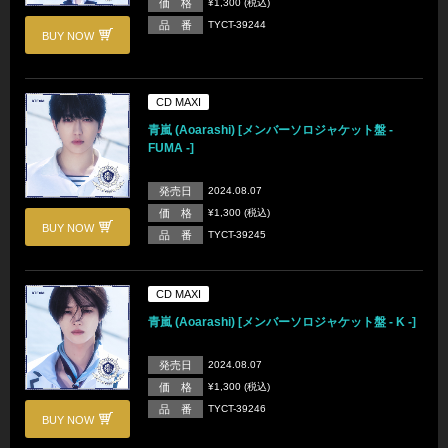
価 格
¥1,300 (税込)
品 番
TYCT-39244
BUY NOW
CD MAXI
青嵐 (Aoarashi) [メンバーソロジャケット盤 -
FUMA -]
発売日
2024.08.07
価 格
¥1,300 (税込)
BUY NOW
品 番
TYCT-39245
CD MAXI
青嵐 (Aoarashi) [メンバーソロジャケット盤 - K -]
発売日
2024.08.07
価 格
¥1,300 (税込)
品 番
TYCT-39246
BUY NOW