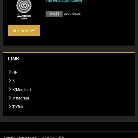
The Final Countdown
発売日
2022.06.28
BUY NOW
LINK
HP
X
X(Member)
Instagram
TikTok
レーベル
Virgin Music
ジャンル
邦楽