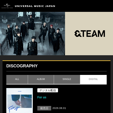
DISCOGRAPHY
ALL
ALBUM
SINGLE
DIGITAL
デジタル配信
For us
発売日
2026.08.01