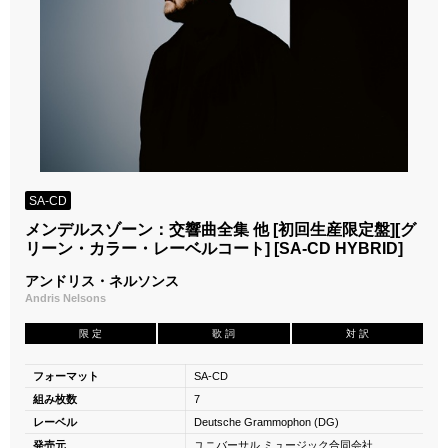
SA-CD
メンデルスゾーン：交響曲全集 他 [初回生産限定盤][グ
リーン・カラー・レーベルコート] [SA-CD HYBRID]
アンドリス・ネルソンス
Andris Nelsons
限 定
歌 詞
対 訳
フォーマット
SA-CD
組み枚数
7
レーベル
Deutsche Grammophon (DG)
発売元
ユニバーサル ミュージック合同会社