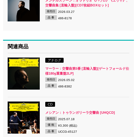
メンデルスゾーン：オラトリオ《パウロ》《エリヤ》、
交響曲集 [直輸入盤][CD7枚組BOXセット]
発売日
2026.03.27
品 番
486-8178
関連商品
アナログ
マーラー：交響曲第5番 [直輸入盤][ゲートフォールド仕
様180g重量盤2LP]
発売日
2026.05.02
品 番
486-8382
CD
メシアン：トゥランガリーラ交響曲 [UHQCD]
発売日
2025.07.18
価 格
¥3,300 (税込)
品 番
UCCG-45127