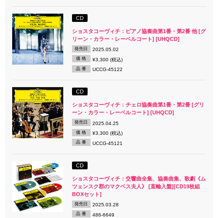
CD
ショスタコーヴィチ：ピアノ協奏曲第1番・第2番 他 [グ
リーン・カラー・レーベルコート] [UHQCD]
発売日
2025.05.02
価 格
¥3,300 (税込)
品 番
UCCG-45122
CD
ショスタコーヴィチ：チェロ協奏曲第1番・第2番 [グリ
ーン・カラー・レーベルコート] [UHQCD]
発売日
2025.04.25
価 格
¥3,300 (税込)
品 番
UCCG-45121
CD
ショスタコーヴィチ：交響曲全集、協奏曲集、歌劇《ム
ツェンスク郡のマクベス夫人》 [直輸入盤][CD19枚組
BOXセット]
発売日
2025.03.28
品 番
486-6649