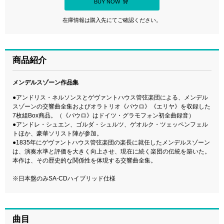
BUY NOW
在庫情報は購入先にてご確認ください。
商品紹介
メンデルスゾーン作品集
●アンドリス・ネルソンスとゲヴァントハウス管弦楽団による、メンデル
スゾーンの交響曲全集およびオラトリオ《パウロ》《エリヤ》を収録した
7枚組Box商品。（《パウロ》はドイツ・グラモフォン初全曲録音）
●アンドレ・シュエン、ゴルダ・シュルツ、ゲオルク・ツェッペンフェル
トほか、豪華ソリスト陣が参加。
●1835年にゲヴァントハウス管弦楽団の楽長に就任したメンデルスゾーン
は、演奏水準と評価を大きく向上させ、現在に続く楽団の伝統を築いた。
本作は、その歴史的な関係性を体現する交響曲全集。
※日本盤のみSA-CDハイブリッド仕様
曲目