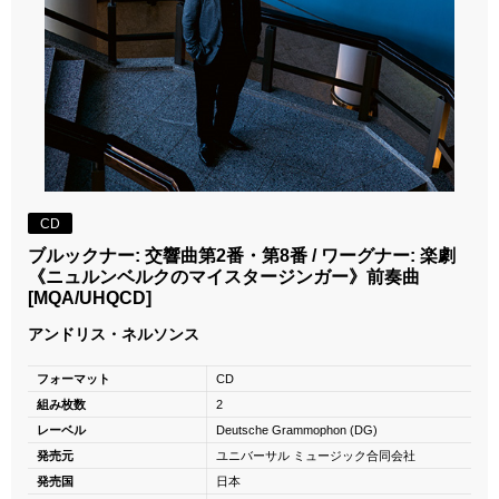
CD
ブルックナー: 交響曲第2番・第8番 / ワーグナー: 楽劇
《ニュルンベルクのマイスタージンガー》前奏曲
[MQA/UHQCD]
アンドリス・ネルソンス
フォーマット
CD
組み枚数
2
レーベル
Deutsche Grammophon (DG)
発売元
ユニバーサル ミュージック合同会社
発売国
日本