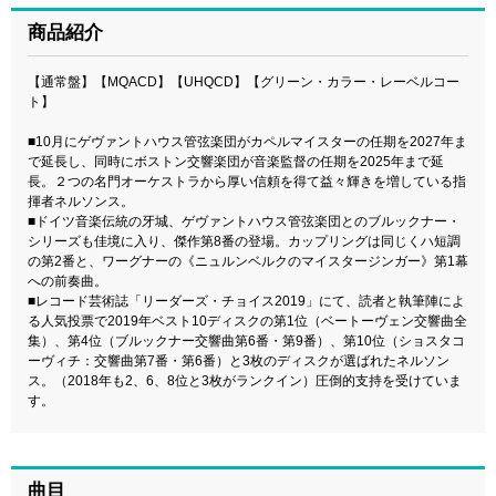
商品紹介
【通常盤】【MQACD】【UHQCD】【グリーン・カラー・レーベルコー
ト】
■10月にゲヴァントハウス管弦楽団がカペルマイスターの任期を2027年ま
で延長し、同時にボストン交響楽団が音楽監督の任期を2025年まで延
長。２つの名門オーケストラから厚い信頼を得て益々輝きを増している指
揮者ネルソンス。
■ドイツ音楽伝統の牙城、ゲヴァントハウス管弦楽団とのブルックナー・
シリーズも佳境に入り、傑作第8番の登場。カップリングは同じくハ短調
の第2番と、ワーグナーの《ニュルンベルクのマイスタージンガー》第1幕
への前奏曲。
■レコード芸術誌「リーダーズ・チョイス2019」にて、読者と執筆陣によ
る人気投票で2019年ベスト10ディスクの第1位（ベートーヴェン交響曲全
集）、第4位（ブルックナー交響曲第6番・第9番）、第10位（ショスタコ
ーヴィチ：交響曲第7番・第6番）と3枚のディスクが選ばれたネルソン
ス。（2018年も2、6、8位と3枚がランクイン）圧倒的支持を受けていま
す。
曲目