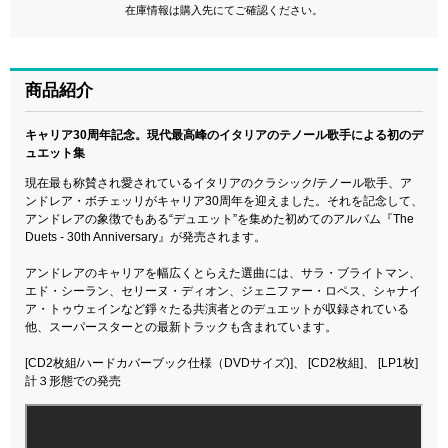
在庫情報は購入先にてご確認ください。
商品紹介
キャリア30周年記念。現代最高峰のイタリアのテノール歌手による初のデ
ュエット集
現在最も称賛され愛されているイタリアのクラシック/テノール歌手、ア
ンドレア・ボチェッリがキャリア30周年を迎えました。それを記念して、
アンドレアの象徴でもある“デュエット”を集めた初めてのアルバム『The
Duets - 30th Anniversary』が発売されます。
アンドレアのキャリアを幅広くとらえた選曲には、サラ・ブライトマン、
エド・シーラン、セリーヌ・ディオン、ジェニファー・ロペス、シャナイ
ア・トゥウェインなど錚々たる共演者とのデュエットが収録されている
他、スーパースターとの最新トラックも含まれています。
[CD2枚組/ハードカバーブック仕様（DVDサイズ)]、 [CD2枚組]、 [LP1枚]
計３形態での発売