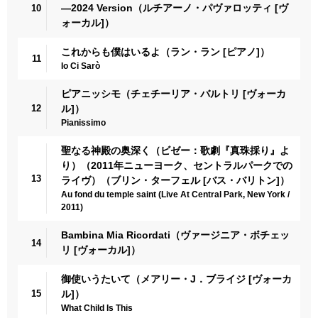
―2024 Version（ルチアーノ・パヴァロッティ [ヴ
10
ォーカル]）
これからも僕はいるよ（ラン・ラン [ピアノ]）
11
Io Ci Sarò
ピアニッシモ（チェチーリア・バルトリ [ヴォーカ
12
ル]）
Pianissimo
聖なる神殿の奥深く（ビゼー：歌劇『真珠採り』よ
り）（2011年ニューヨーク、セントラルパークでの
13
ライヴ）（ブリン・ターフェル [バス・バリトン]）
Au fond du temple saint (Live At Central Park, New York /
2011)
Bambina Mia Ricordati（ヴァージニア・ボチェッ
14
リ [ヴォーカル]）
御使いうたいて（メアリー・J．ブライジ [ヴォーカ
15
ル]）
What Child Is This