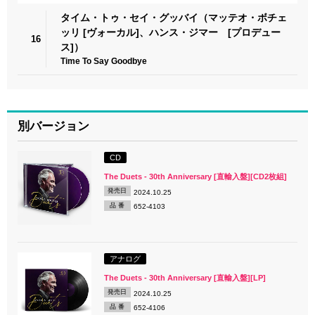
タイム・トゥ・セイ・グッバイ（マッテオ・ボチェ
ッリ [ヴォーカル]、ハンス・ジマー [プロデュー
16
ス]）
Time To Say Goodbye
別バージョン
CD
The Duets - 30th Anniversary [直輸入盤][CD2枚組]
発売日
2024.10.25
品 番
652-4103
アナログ
The Duets - 30th Anniversary [直輸入盤][LP]
発売日
2024.10.25
品 番
652-4106