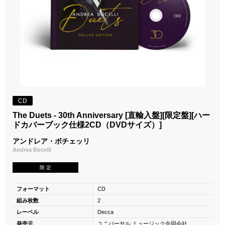
CD
The Duets - 30th Anniversary [直輸入盤][限定盤][ハー
ドカバーブック仕様2CD（DVDサイズ）]
アンドレア・ボチェッリ
Andrea Bocelli
限 定
フォーマット
CD
組み枚数
2
レーベル
Decca
発売元
ユニバーサル ミュージック合同会社