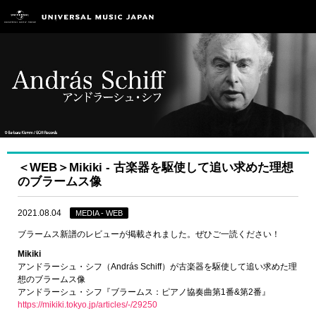
＜WEB＞Mikiki ‐ 古楽器を駆使して追い求めた理想
のブラームス像
2021.08.04
MEDIA - WEB
ブラームス新譜のレビューが掲載されました。ぜひご一読ください！
Mikiki
アンドラーシュ・シフ（András Schiff）が古楽器を駆使して追い求めた理
想のブラームス像
アンドラーシュ・シフ『ブラームス：ピアノ協奏曲第1番&第2番』
https://mikiki.tokyo.jp/articles/-/29250