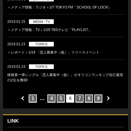
＜メディア情報：ラジオ＞2/7 TOKYO FM「SCHOOL OF LOCK!」
2019.01.25
MEDIA - TV
＜メディア情報：TV＞1/29 TBSテレビ「PLAYLIST」
2019.01.23
TOPICS
＜レポート＞1/19 「恋人募集中（仮）」リリースイベント
2019.01.23
TOPICS
移籍第一弾シングル「恋人募集中（仮）」がオリコンランキング自己最高
の2位を獲得!
…
1
4
5
6
7
8
9
LINK