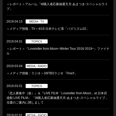
＜レポート＞アルバム「W購入者応募抽選天月-あまつき-スペシャルライ
ブ」
2019.04.15
MEDIA - TV
＜メディア情報：TV＞4/19 日本テレビ系「バズリズム02」
2019.04.01
TOPICS
＜レポート＞『Loveletter from Moon~Winter Tour 2018-2019~』ファイナ
ル
2019.03.04
MEDIA - RADIO
＜メディア情報：ラジオ＞3/9TBSラジオ「Fine!!」
2019.03.01
TOPICS
『恋人募集中（仮）』＆『LIVE FILM「Loveletter from Moon」at 日本武
道館 LIVE FILM』 「W購入者応募抽選天月-あまつき-スペシャルライブ」
当選のご案内に関しまして
2019.02.01
MEDIA - RADIO