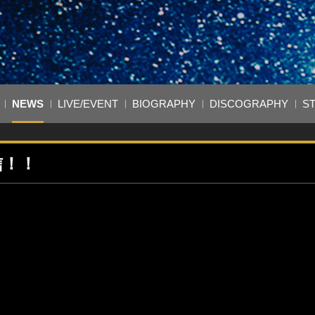
NEWS
LIVE/EVENT
BIOGRAPHY
DISCOGRAPHY
S
信！！